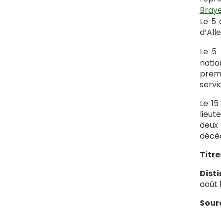
Bray
Le 5 
d’All
Le 5 
natio
premi
servi
Le 15
lieut
deux 
décède
Titre
Disti
août 1
Sour