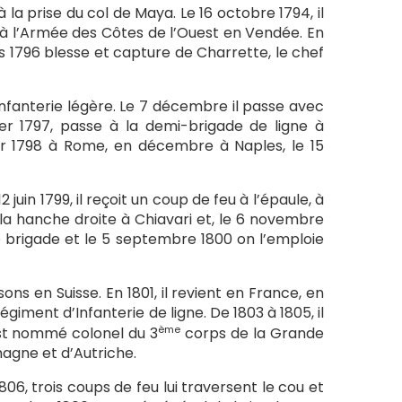
 la prise du col de Maya. Le 16 octobre 1794, il
 à l’Armée des Côtes de l’Ouest en Vendée. En
rs 1796 blesse et capture de Charrette, le chef
Infanterie légère. Le 7 décembre il passe avec
er 1797, passe à la demi-brigade de ligne à
vrier 1798 à Rome, en décembre à Naples, le 15
2 juin 1799, il reçoit un coup de feu à l’épaule, à
à la hanche droite à Chiavari et, le 6 novembre
e brigade et le 5 septembre 1800 on l’emploie
sons en Suisse. En 1801, il revient en France, en
giment d’Infanterie de ligne. De 1803 à 1805, il
ème
est nommé colonel du 3
corps de la Grande
agne et d’Autriche.
806, trois coups de feu lui traversent le cou et