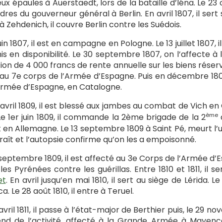
eux épaules à Auerstaedt, lors de la bataille d’Iéna. Le
rdres du gouverneur général à Berlin. En avril 1807, il ser
 à Zehdenich, il couvre Berlin contre les Suédois.
juin 1807, il est en campagne en Pologne. Le 13 juillet 1807
is en disponibilité. Le 30 septembre 1807, on l’affecte à l
ion de 4 000 francs de rente annuelle sur les biens rése
 au 7e corps de l’Armée d’Espagne. Puis en décembre 1808
Armée d’Espagne, en Catalogne.
 avril 1809, il est blessé aux jambes au combat de Vich en
ème
Le 1er juin 1809, il commande la 2ème brigade de la 2
 en Allemagne. Le 13 septembre 1809 à Saint Pé, meurt l’u
raît et l’autopsie confirme qu’on les a empoisonné.
 septembre 1809, il est affecté au 3e Corps de l’Armée d’
les Pyrénées contre les guérillas. Entre 1810 et 1811, il
et
. En avril jusqu’en mai 1810, il sert au siège de Lérida. Le
a. Le 28 août 1810, il entre à Teruel.
avril 1811, il passe à l’état-major de Berthier puis, le 29 nove
nd de l’activité, affecté à la Grande Armée à Mayence.