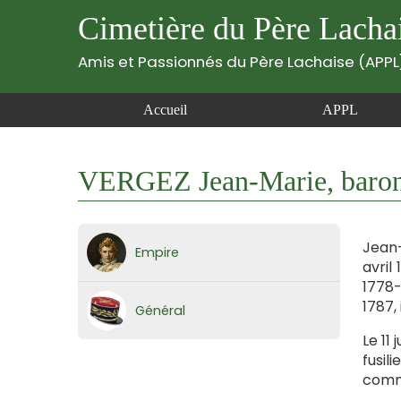
Cimetière du Père Lacha
Amis et Passionnés du Père Lachaise (APPL
Accueil
APPL
VERGEZ Jean-Marie, baron
Jean-
Empire
avril
1778-
1787,
Général
Le 11 
fusil
comme