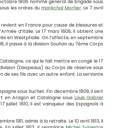
 23 octobre 1806 nommé général de brigade sous
t sous les ordres du
maréchal Mortier
. Le 7 avril
, il revient en France pour cause de blessures et
’Armée d’Italie. Le 17 mars 1808, il obtient une
rvés en Westphalie. On l’affecte, en septembre
, il passe à la division Souhan au 7ème Corps
 Catalogne, ce qui le fait mettre en congé le 17
division (Despeaux) au Corps de réserve sous
n de ses fils avec un autre enfant. La servante
Espagne sous Suchet. Fin décembre 1809, il sert
 sert en Aragon et Catalogne sous
Louis Gabriel
 17 juillet 1810, il est vainqueur des Espagnols à
mbre 1911, admis à la retraite. Le 10 avril 1813, il
 En juillet 1813, il remplace
Michel Sylvestre