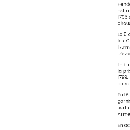
Penda
est à
1795 
chou
Le 5 
les C
l’Arm
décem
Le 5 m
la pr
1799.
dans 
En 18
garni
sert 
Armée
En oc