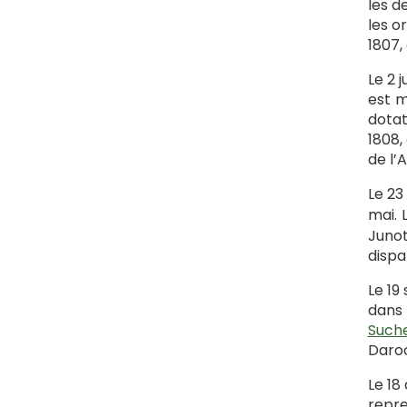
les d
les o
1807,
Le 2 
est m
dotat
1808,
de l’
Le 23
mai. 
Junot
dispa
Le 19
dans 
Such
Daroc
Le 18 
repre