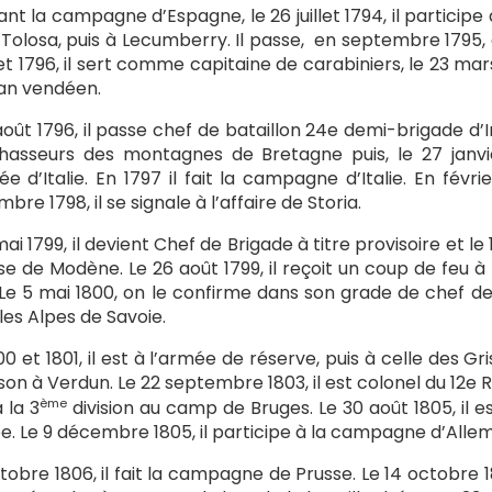
nt la campagne d’Espagne, le 26 juillet 1794, il participe à
 Tolosa, puis à Lecumberry. Il passe, en septembre 1795,
et 1796, il sert comme capitaine de carabiniers, le 23 ma
an vendéen.
août 1796, il passe chef de bataillon 24e demi-brigade d’
hasseurs des montagnes de Bretagne puis, le 27 janvi
ée d’Italie. En 1797 il fait la campagne d’Italie. En fé
bre 1798, il se signale à l’affaire de Storia.
ai 1799, il devient Chef de Brigade à titre provisoire et le 1
ise de Modène. Le 26 août 1799, il reçoit un coup de feu 
 Le 5 mai 1800, on le confirme dans son grade de chef d
les Alpes de Savoie.
00 et 1801, il est à l’armée de réserve, puis à celle des Gri
son à Verdun. Le 22 septembre 1803, il est colonel du 12e Ré
ème
à la 3
division au camp de Bruges. Le 30 août 1805, il 
. Le 9 décembre 1805, il participe à la campagne d’Allem
tobre 1806, il fait la campagne de Prusse. Le 14 octobre 1