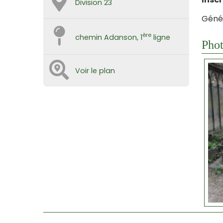
Division 23
Génér
ère
chemin Adanson, 1
ligne
Phot
Voir le plan