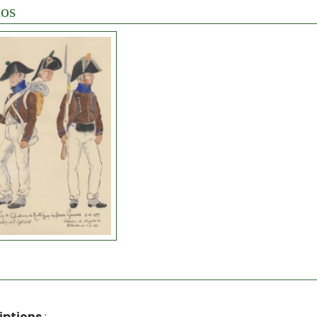
os
iptions
: