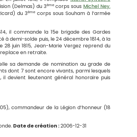
ème
ision (Delmas) du 3
corps sous
Michel Ney.
ème
Ricard) du 3
corps sous Souham à l’armée
1814, il commande la 15e brigade des Gardes
ité à demi-solde puis, le 24 décembre 1814, à la
Le 28 juin 1815, Jean-Marie Vergez reprend du
 replace en retraite.
velle sa demande de nomination au grade de
fants dont 7 sont encore vivants, parmi lesquels
 il devient lieutenant général honoraire puis
er 1805), commandeur de la Légion d’honneur (18
monde.
Date de création :
2006-12-31