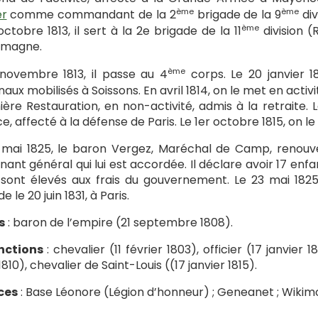
ème
ème
er
comme commandant de la 2
brigade de la 9
div
ème
octobre 1813, il sert à la 2e brigade de la 11
division (
emagne.
ème
novembre 1813, il passe au 4
corps. Le 20 janvier 
naux mobilisés à Soissons. En avril 1814, on le met en activ
ère Restauration, en non-activité, admis à la retraite. 
ce, affecté à la défense de Paris. Le 1er octobre 1815, on le
 mai 1825, le baron Vergez, Maréchal de Camp, renou
enant général qui lui est accordée. Il déclare avoir 17 en
sont élevés aux frais du gouvernement. Le 23 mai 1825,
 le 20 juin 1831, à Paris.
s
: baron de l’empire (21 septembre 1808).
nctions
: chevalier (11 février 1803), officier (17 janvi
810), chevalier de Saint-Louis ((17 janvier 1815).
ces
: Base Léonore (Légion d’honneur) ; Geneanet ; Wiki