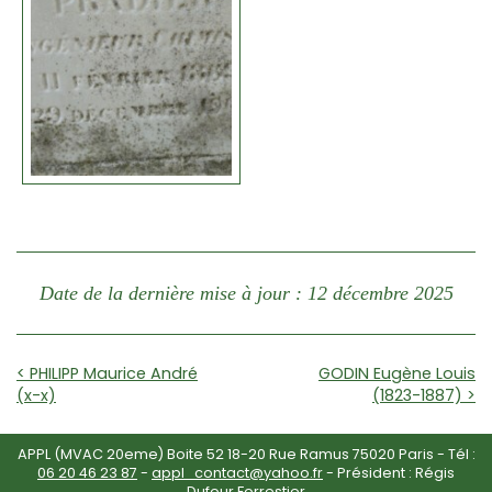
Date de la dernière mise à jour : 12 décembre 2025
< PHILIPP Maurice André
GODIN Eugène Louis
(x-x)
(1823-1887) >
APPL (MVAC 20eme) Boite 52 18-20 Rue Ramus 75020 Paris - Tél :
06 20 46 23 87
-
appl_contact@yahoo.fr
- Président : Régis
Dufour Forrestier