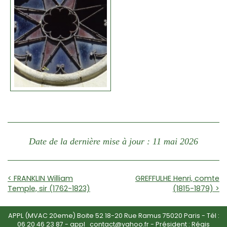
Date de la dernière mise à jour : 11 mai 2026
< FRANKLIN William
GREFFULHE Henri, comte
Temple, sir (1762-1823)
(1815-1879) >
APPL (MVAC 20eme) Boite 52 18-20 Rue Ramus 75020 Paris - Tél :
06 20 46 23 87
-
appl_contact@yahoo.fr
- Président : Régis