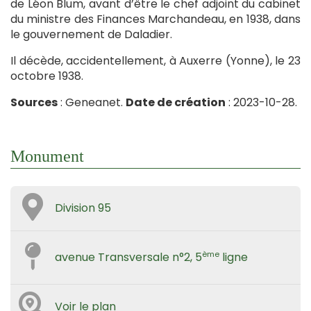
de Léon Blum, avant d’être le chef adjoint du cabinet
du ministre des Finances Marchandeau, en 1938, dans
le gouvernement de Daladier.
Il décède, accidentellement, à Auxerre (Yonne), le 23
octobre 1938.
Sources
: Geneanet.
Date de création
: 2023-10-28.
Monument
Division 95
ème
avenue Transversale n°2, 5
ligne
Voir le plan