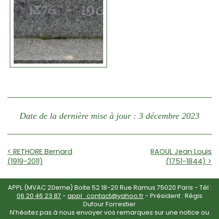
Date de la dernière mise à jour : 3 décembre 2023
< RETHORE Bernard
RAOUL Jean Louis
(1919-2011)
(1751-1844) >
APPL (MVAC 20eme) Boite 52 18-20 Rue Ramus 75020 Paris - Tél :
06 20 46 23 87
-
appl_contact@yahoo.fr
- Président : Régis
Dufour Forrestier
N’hésitez pas à nous envoyer vos remarques sur une notice ou