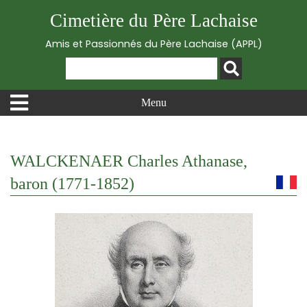
Cimetière du Père Lachaise
Amis et Passionnés du Père Lachaise (APPL)
Menu
WALCKENAER Charles Athanase,
baron (1771-1852)