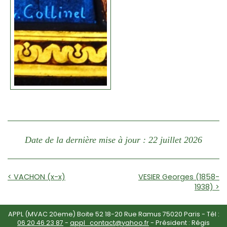
Date de la dernière mise à jour : 22 juillet 2026
< VACHON (x-x)
VESIER Georges (1858-
1938) >
APPL (MVAC 20eme) Boite 52 18-20 Rue Ramus 75020 Paris - Tél :
06 20 46 23 87
-
appl_contact@yahoo.fr
- Président : Régis