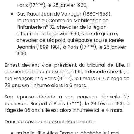
ème
Paris (17
), le 25 janvier 1930,
Guy Raoul Jean de Valroger (1880-1958),
lieutenant au Centre de Mobilisation de
l’Infanterie n° 32, chevalier de la légion
d’honneur le 15 janvier 1936, croix de guerre,
chevalier de Léopold, qui épouse Louise Renée
ème
Jeannin (1899-1981) à Paris (17
), le 25 janvier
1930.
Ernest devient vice-président du tribunal de Lille. Il
acquiert cette concession en 1911. Il décède chez lui, 6
er
ème
rue François 1
à Paris (8
), le 1 mars 1917, à l’âge de
78 ans. On l’inhume alors le 6 mars.
Son épouse décède à son nouveau domicile 27
ème
boulevard Raspail à Paris (7
), le 28 février 1931, à
l’âge de 86 ans. Elle est alors inhumée ici le 4 mars.
Dans ce caveau reposent également :
sa belle-fille Alice Dosseur, décédée le 1 mai