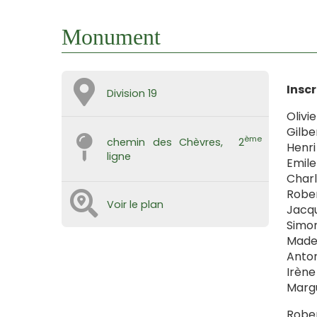
Monument
Inscr
Division 19
Olivi
Gilbe
ème
chemin des Chèvres, 2
Henri
ligne
Emile
Charl
Rober
Voir le plan
Jacqu
Simon
Madel
Anton
Irène
Margu
Rober