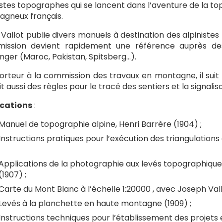
istes topographes qui se lancent dans l’aventure de la t
gneux français.
 Vallot publie divers manuels à destination des alpiniste
ission devient rapidement une référence auprès de
anger (Maroc, Pakistan, Spitsberg…).
rteur à la commission des travaux en montagne, il suit t
it aussi des règles pour le tracé des sentiers et la signali
ications
:
Manuel de topographie alpine, Henri Barrère (1904) ;
Instructions pratiques pour l’exécution des triangulati
Applications de la photographie aux levés topographiqu
(1907) ;
Carte du Mont Blanc à l’échelle 1:20000 , avec Joseph Vall
Levés à la planchette en haute montagne (1909) ;
Instructions techniques pour l’établissement des projets