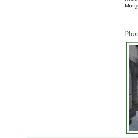
Margu
Phot