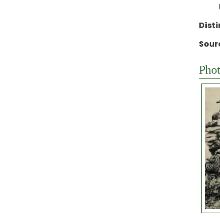
Disti
Sour
Phot