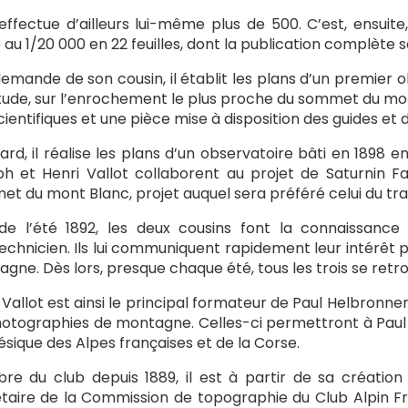
 effectue d’ailleurs lui-même plus de 500. C’est, ensuite
 au 1/20 000 en 22 feuilles, dont la publication complète s
demande de son cousin, il établit les plans d’un premier o
itude, sur l’enrochement le plus proche du sommet du mont
cientifiques et une pièce mise à disposition des guides et d
tard, il réalise les plans d’un observatoire bâti en 189
h et Henri Vallot collaborent au projet de Saturnin 
t du mont Blanc, projet auquel sera préféré celui du t
de l’été 1892, les deux cousins font la connaissance 
echnicien. Ils lui communiquent rapidement leur intérêt po
gne. Dès lors, presque chaque été, tous les trois se retro
 Vallot est ainsi le principal formateur de Paul Helbronn
otographies de montagne. Celles-ci permettront à Paul de
sique des Alpes françaises et de la Corse.
e du club depuis 1889, il est à partir de sa création e
taire de la Commission de topographie du Club Alpin Fr