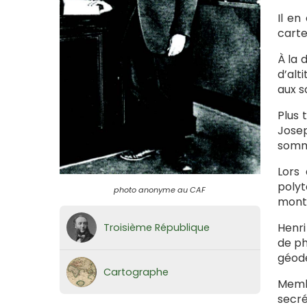
Il en
carte
À la 
d’alt
aux s
Plus 
Josep
somme
Lors 
polyt
photo anonyme au CAF
monta
Henri
Troisième République
de ph
géodé
Cartographe
Membr
secré