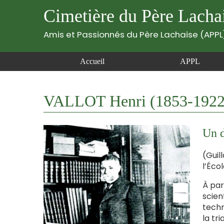
Cimetière du Père Lacha
Amis et Passionnés du Père Lachaise (APPL
Accueil
APPL
VALLOT Henri (1853-1922
Un d
(Guil
l’Éco
À par
scie
techn
la tr