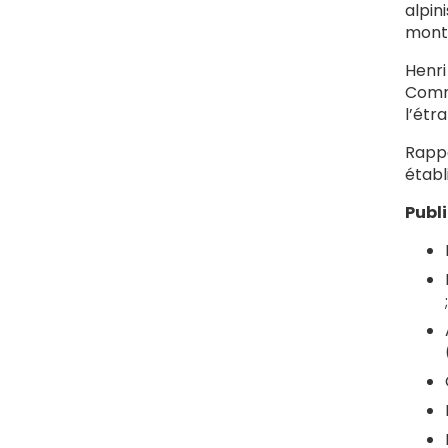
alpin
monta
Henri
Comm
l’étr
Rappo
établ
Publ
;