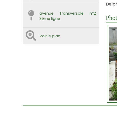
Delph
avenue Transversale n°2,
Phot
3ème ligne
Voir le plan