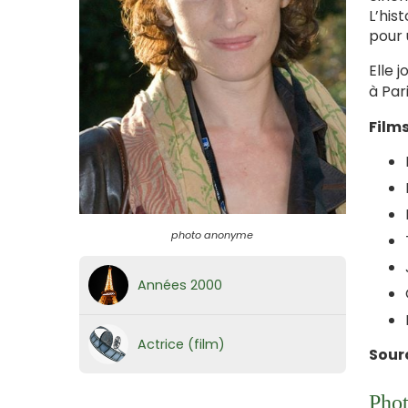
L’his
pour 
Elle 
à Par
Film
photo anonyme
Années 2000
Actrice (film)
Sour
Phot