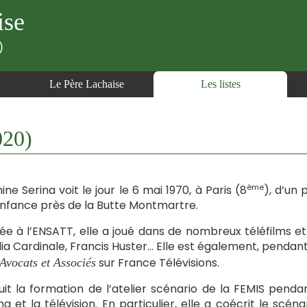
ise
)
Le Père Lachaise
Les listes
020)
ème
ine Serina voit le jour le 6 mai 1970, à Paris (8
), d’un 
nfance près de la Butte Montmartre.
e à l’ENSATT, elle a joué dans de nombreux téléfilms et
ia Cardinale, Francis Huster… Elle est également, pendant
sur France Télévisions.
Avocats et Associés
suit la formation de l’atelier scénario de la FEMIS penda
a et la télévision. En particulier, elle a coécrit le scén