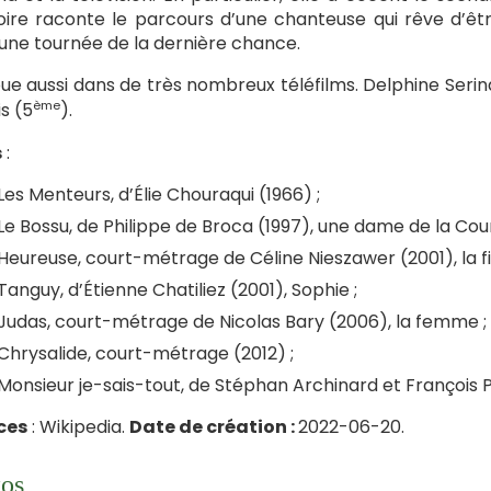
toire raconte le parcours d’une chanteuse qui rêve d’êt
une tournée de la dernière chance.
joue aussi dans de très nombreux téléfilms. Delphine Serin
ème
is (5
).
s
:
Les Menteurs, d’Élie Chouraqui (1966) ;
Le Bossu, de Philippe de Broca (1997), une dame de la Cour
Heureuse, court-métrage de Céline Nieszawer (2001), la f
Tanguy, d’Étienne Chatiliez (2001), Sophie ;
Judas, court-métrage de Nicolas Bary (2006), la femme ;
Chrysalide, court-métrage (2012) ;
Monsieur je-sais-tout, de Stéphan Archinard et François 
ces
: Wikipedia.
Date de création :
2022-06-20.
os