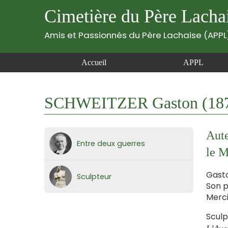
Cimetière du Père Lacha
Amis et Passionnés du Père Lachaise (APPL
Accueil
APPL
SCHWEITZER Gaston (187
Aute
Entre deux guerres
le M
Gasto
Sculpteur
Son p
Merci
Sculp