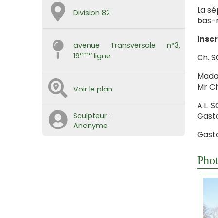
La sé
Division 82
bas-r
Inscr
avenue Transversale n°3,
ème
19
ligne
Ch. 
Madam
Mr Ch
Voir le plan
A.L. 
Gasto
Sculpteur :
Anonyme
Gast
Phot