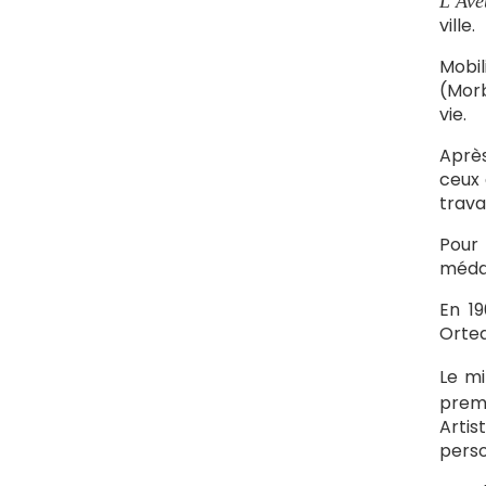
L’Ave
ville.
Mobil
(Morb
vie.
Après
ceux 
trava
Pour 
médai
En 19
Ortea
Le mi
premi
Artis
perso