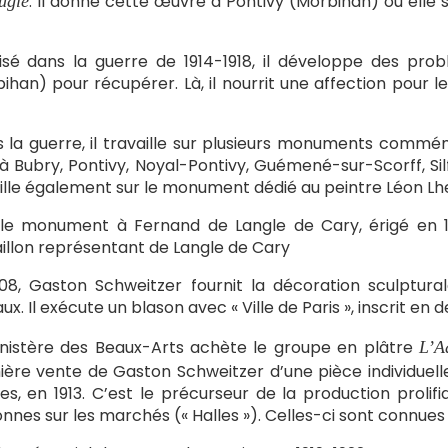
. Il donne cette œuvre à Pontivy (Morbihan) où elle s
ugle
isé dans la guerre de 1914-1918, il développe des pro
ihan) pour récupérer. Là, il nourrit une affection pour l
 la guerre, il travaille sur plusieurs monuments commém
à Bubry, Pontivy, Noyal-Pontivy, Guémené-sur-Scorff, Silfi
ille également sur le monument dédié au peintre Léon Lh
le monument à Fernand de Langle de Cary, érigé en 19
llon représentant de Langle de Cary
08, Gaston Schweitzer fournit la décoration sculptura
ux. Il exécute un blason avec « Ville de Paris », inscrit en 
nistère des Beaux-Arts achète le groupe en plâtre
L’A
ère vente de Gaston Schweitzer d’une pièce individuelle
tes, en 1913. C’est le précurseur de la production prol
nnes sur les marchés (« Halles »). Celles-ci sont connues