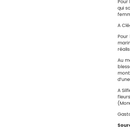
Pour 
qui s
femm
A Clé
Pour 
marin
réali
Au mé
bless
montr
d’une
A Sil
fleur
(Monu
Gasto
Sourc