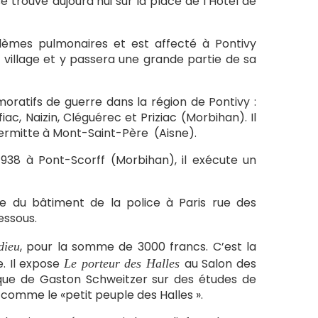
e trouve aujourd’hui sur la place de l’Hôtel de
blèmes pulmonaires et est affecté à Pontivy
e village et y passera une grande partie de sa
oratifs de guerre dans la région de Pontivy :
ac, Naizin, Cléguérec et Priziac (Morbihan). Il
ermitte à Mont-Saint-Père (Aisne).
38 à Pont-Scorff (Morbihan), il exécute un
le du bâtiment de la police à Paris rue des
dessous.
, pour la somme de 3000 francs. C’est la
dieu
. Il expose
au Salon des
Le porteur des Halles
ifique de Gaston Schweitzer sur des études de
 comme le «petit peuple des Halles ».