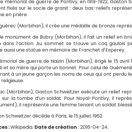
le mémorial de guerre de Pontivy, en 1919-1922, Gaston S
ont fixés sur le socle de granit : deux bas-reliefs représ
e en prière
guérec (Morbihan), il crée une médaille de bronze repré
le monument de Bubry (Morbihan), il fait un relief en b
 dans l’action. Au sommet se trouve un coq gaulois pe
se aussi une statue en mémoire de Franchet d’Esperey.
morial de guerre de Naizin (Morbihan), érigé le 15 avril
é et sa mère qui porte un bonnet. Pour celui de Guémen
ant à un jeune garçon les noms de ceux qui ont perdu le
 religieuse.
fiac (Morbihan), Gaston Schweitzer exécute un relief re
s sur la tombe d’un soldat. Pour Noyal-Pontivy, il repr
ment), il représente une femme tenant un soldat blessé
n Schweitzer décède à Paris, le 15 juillet 1962.
es :
Wikipedia.
Date de création
: 2016-04-24.