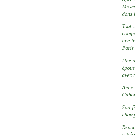
Mosco
dans 
Tout 
compé
une tr
Paris
Une de
épousé
avec t
Amie
Cabou
Son fi
champ
Remar
n’hés