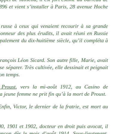
96 et vient s’installer à Paris, 28 avenue Hoche
t russe à ceux qui venaient recourir à sa grande
onneur des plus érudits, il avait réuni en Russie
cipalement du dix-huitième siècle, qu’il compléta à
François Léon Sicard. Son autre fille, Marie, avait
e séparer. Très cultivée, elle dessinait et peignait
son temps.
 Proust
, vers la mi-août 1912, au Casino de
a jeune femme ne prit fin qu’à la mort de Proust.
nfin, Victor, le dernier de la fratrie, est mort au
, 1901 et 1902, docteur en droit puis avocat, il
ençon dès le mois d’août 1914. Sous-lieutenant,