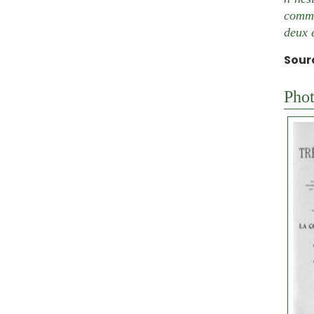
comma
deux 
Sour
Phot