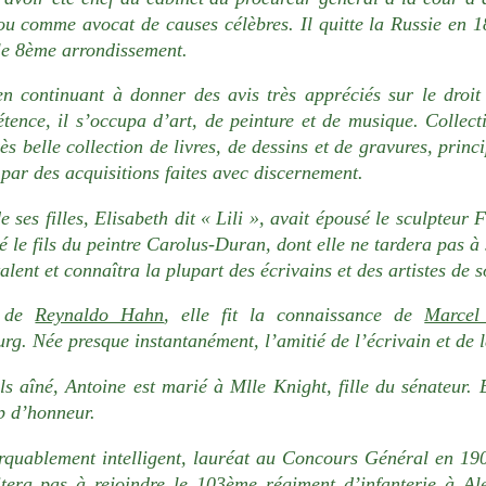
u comme avocat de causes célèbres. Il quitte la Russie en 18
le 8ème arrondissement.
en continuant à donner des avis très appréciés sur le droi
tence, il s’occupa d’art, de peinture et de musique. Collecti
ès belle collection de livres, de dessins et de gravures, prin
 par des acquisitions faites avec discernement.
 ses filles, Elisabeth dit « Lili », avait épousé le sculpteur 
 le fils du peintre Carolus-Duran, dont elle ne tardera pas à s
alent et connaîtra la plupart des écrivains et des artistes de 
 de
Reynaldo Hahn
, elle fit la connaissance de
Marcel
rg. Née presque instantanément, l’amitié de l’écrivain et de l
ls aîné, Antoine est marié à Mlle Knight, fille du sénateur. E
 d’honneur.
quablement intelligent, lauréat au Concours Général en 1900
itera pas à rejoindre le 103ème régiment d’infanterie à Al