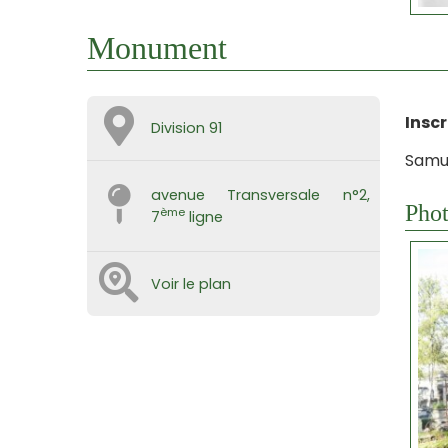
Monument
Inscr
Division 91
Samue
avenue Transversale n°2,
Phot
ème
7
ligne
Voir le plan