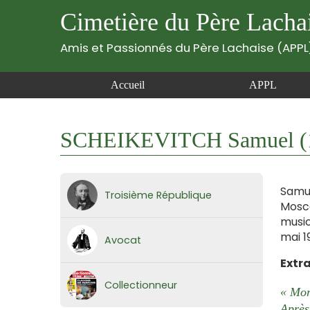
Cimetière du Père Lacha
Amis et Passionnés du Père Lachaise (APPL
Accueil
APPL
SCHEIKEVITCH Samuel (1
Samue
Troisième République
Mosco
music
mai 19
Avocat
Extra
Collectionneur
« Mor
Après