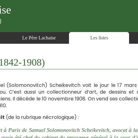
ise
)
Le Père Lachaise
Les listes
842-1908)
l (Solomonovitch) Scheikevitch voit le jour le 17 mars
u. C’est aussi un collectionneur d’art, de dessins e
iens. Il décède le 10 novembre 1908. On vend ses collecti
10.
it
(de la rubrique nécrologique) :
t à Paris de Samuel Solomonovitch Scheikevitch, avocat à la
 avoir été chef du cabinet du procureur général à la cour d’