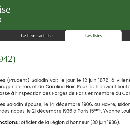
ise
)
Le Père Lachaise
Les listes
942)
es (Prudent) Saladin voit le jour le 12 juin 1878, à Ville
in, gendarme, et de Caroline Naïs Rouziès. Il devient lieut
asse à l’Inspection des Forges de Paris et membre du Conse
es Saladin épouse, le 14 décembre 1906, au Havre, Isidor
ème
des noces, le 21 décembre 1936 à Paris 15
, Yvonne Lou
nctions
: officier de la Légion d’honneur (30 juin 1938).