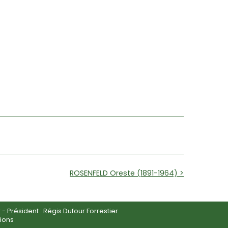
ROSENFELD Oreste (1891-1964) >
r
- Président : Régis Dufour Forrestier
ions