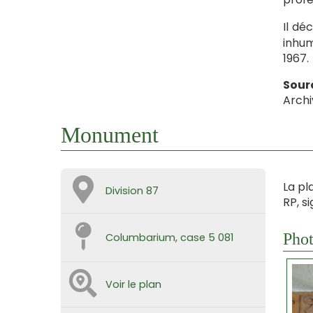
Il dé
inhum
1967.
Sour
Archi
Monument
La pl
Division 87
RP, s
Phot
Columbarium, case 5 081
Voir le plan