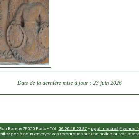
Date de la dernière mise à jour : 23 juin 2026
ue Ramus 75020 Paris - Tél :
06 20 46 23 87
-
appl_contact@yahoo.f
ésitez pas à nous envoyer vos remarques sur une notice ou vos quest