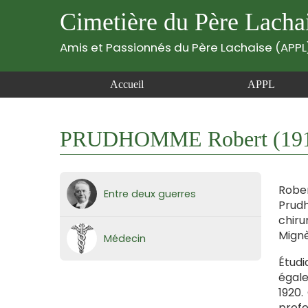
Cimetière du Père Lacha
Amis et Passionnés du Père Lachaise (APPL
Accueil
APPL
PRUDHOMME Robert (191
Rober
Entre deux guerres
Prud
chiru
Mignè
Médecin
Étudi
égale
1920.
profe