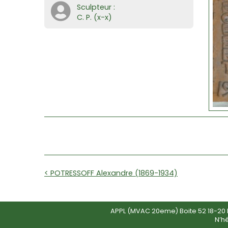
Sculpteur :
C. P. (x-x)
< POTRESSOFF Alexandre (1869-1934)
APPL (MVAC 20eme) Boite 52 18-20 R
N’h