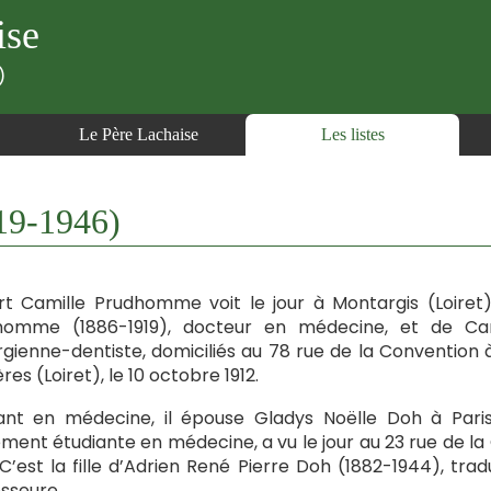
ise
)
Le Père Lachaise
Les listes
9-1946)
t Camille Prudhomme voit le jour à Montargis (Loiret), 
homme (1886-1919), docteur en médecine, et de Cami
rgienne-dentiste, domiciliés au 78 rue de la Convention 
res (Loiret), le 10 octobre 1912.
ant en médecine, il épouse Gladys Noëlle Doh à Pari
ment étudiante en médecine, a vu le jour au 23 rue de la
 C’est la fille d’Adrien René Pierre Doh (1882-1944), tra
sseure.