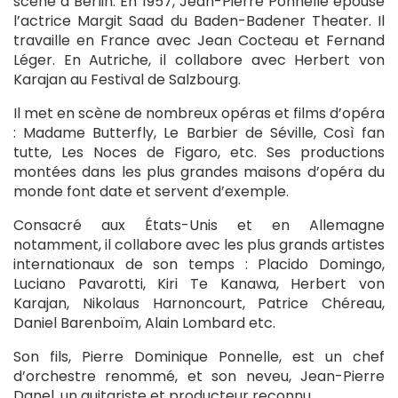
scène à Berlin. En 1957, Jean-Pierre Ponnelle épouse
l’actrice Margit Saad du Baden-Badener Theater. Il
travaille en France avec Jean Cocteau et Fernand
Léger. En Autriche, il collabore avec Herbert von
Karajan au Festival de Salzbourg.
Il met en scène de nombreux opéras et films d’opéra
: Madame Butterfly, Le Barbier de Séville, Così fan
tutte, Les Noces de Figaro, etc. Ses productions
montées dans les plus grandes maisons d’opéra du
monde font date et servent d’exemple.
Consacré aux États-Unis et en Allemagne
notamment, il collabore avec les plus grands artistes
internationaux de son temps : Placido Domingo,
Luciano Pavarotti, Kiri Te Kanawa, Herbert von
Karajan, Nikolaus Harnoncourt, Patrice Chéreau,
Daniel Barenboïm, Alain Lombard etc.
Son fils, Pierre Dominique Ponnelle, est un chef
d’orchestre renommé, et son neveu, Jean-Pierre
Danel, un guitariste et producteur reconnu.