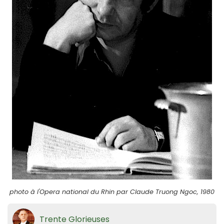
photo à l'Opera national du Rhin par Claude Truong Ngoc, 1980
Trente Glorieuses