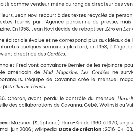
acité comme vendeur mène au rang de directeur des ven
illeurs, Jean Novi recourt à des textes recyclés de pers
extes fournis par l’Agence parisienne de presse, mais
ine. En 1958, Jean Novi décide de rebaptiser
en
Zéro
Les 
gne éditoriale évolue et ne correspond plus aux idéaux de
infarctus quelques semaines plus tard, en 1958, à l’âge d
evient directrice des
s.
Cordée
na et Fred vont convaincre Bernier de les rejoindre pou
le américain de
.
ne survi
Mad Magazine
Les Cordées
aborateurs. L’équipe de Cavanna crée le mensuel mag
puis
.
o
Charlie Hebdo
86, Choron, ayant perdu le contrôle du mensuel
Hara-K
ille des collaborations de Cavanna, Gébé, Wolinski ou Vui
ces :
Mazurier (Stéphane) Hara-Kiri de 1960 à 1970, un jour
-mai-juin 2006 ; Wikipedia.
Date de création :
2016-04-03.