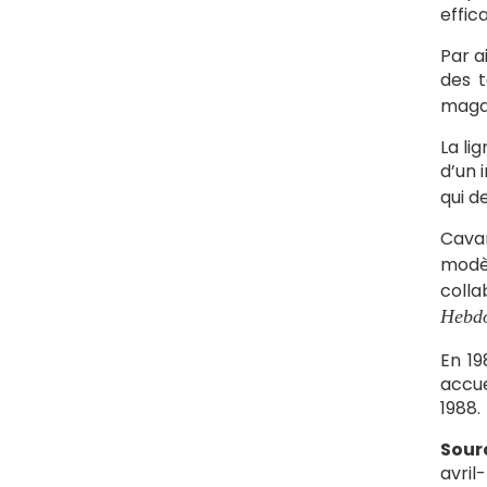
effic
Par a
des t
magaz
La li
d’un 
qui d
Cavan
modè
coll
Hebd
En 19
accue
1988.
Sour
avril