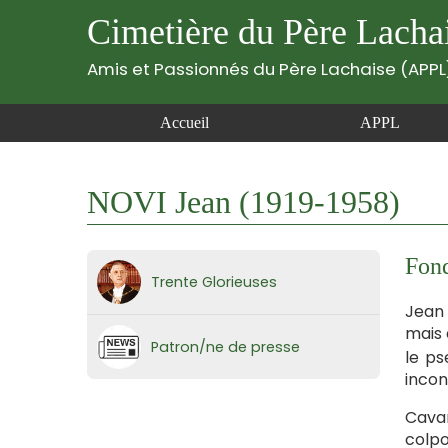
Cimetière du Père Lacha
Amis et Passionnés du Père Lachaise (APPL
Accueil
APPL
NOVI Jean (1919-1958)
Fond
Trente Glorieuses
Jean N
mais 
Patron/ne de presse
le ps
incon
Cavan
colpo