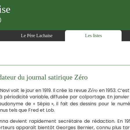
ise
)
Le Père Lachaise
Les listes
ateur du journal satirique Zéro
ovi voit le jour en 1919. Il crée la revue
en 1953. C’es
Zéro
à périodicité variable, diffusée par colportage. En janvi
eudonyme de « Sépia », il fait des dessins pour le nu
nus tels que Fred et Lob.
na devient rapidement secrétaire de rédaction. En 1957
rteurs apparaît bientôt Georges Bernier, connu plus ta