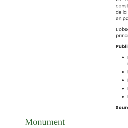
const
de la
en pa
L’obs
princi
Publ
Sour
Monument