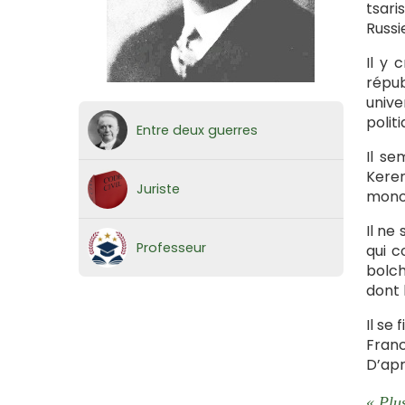
tsari
Russi
Il y 
répub
unive
polit
Entre deux guerres
Il se
Keren
Juriste
monop
Il ne
Professeur
qui c
bolch
dont 
Il se
Franc
D’apr
« Plu