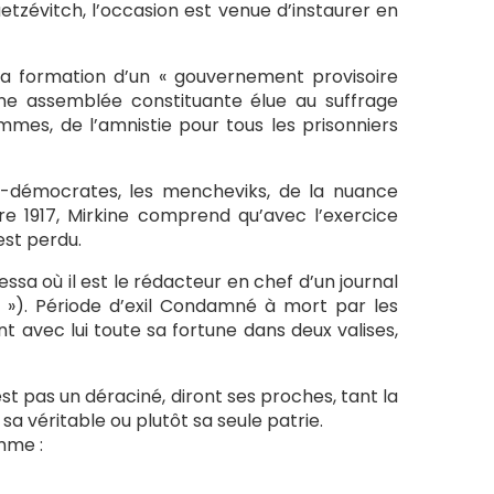
Guetzévitch, l’occasion est venue d’instaurer en
 la formation d’un « gouvernement provisoire
’une assemblée constituante élue au suffrage
mmes, de l’amnistie pour tous les prisonniers
ux-démocrates, les mencheviks, de la nuance
re 1917, Mirkine comprend qu’avec l’exercice
est perdu.
essa où il est le rédacteur en chef d’un journal
 »). Période d’exil Condamné à mort par les
t avec lui toute sa fortune dans deux valises,
’est pas un déraciné, diront ses proches, tant la
sa véritable ou plutôt sa seule patrie.
omme :