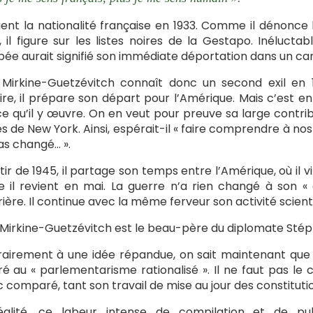
tient la nationalité française en 1933. Comme il dénonce l
, il figure sur les listes noires de la Gestapo. Inéluct
ée aurait signifié son immédiate déportation dans un c
 Mirkine-Guetzévitch connaît donc un second exil en 
aire, il prépare son départ pour l’Amérique. Mais c’est en v
e qu’il y œuvre. On en veut pour preuve sa large contribu
s de New York. Ainsi, espérait-il « faire comprendre à nos 
as changé… ».
tir de 1945, il partage son temps entre l’Amérique, où il 
 il revient en mai. La guerre n’a rien changé à son «
rière. Il continue avec la même ferveur son activité scient
 Mirkine-Guetzévitch est le beau-père du diplomate Stép
airement à une idée répandue, on sait maintenant que 
é au « parlementarisme rationalisé ». Il ne faut pas le 
c comparé, tant son travail de mise au jour des constitut
éalité, ce labeur intense de compilation et de pu