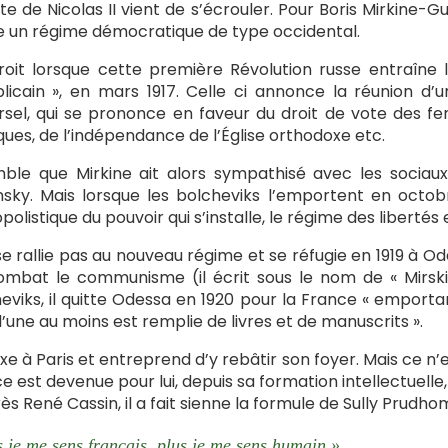
ste de Nicolas II vient de s’écrouler. Pour Boris Mirkine-
e un régime démocratique de type occidental.
croit lorsque cette première Révolution russe entraîne
licain », en mars 1917. Celle ci annonce la réunion d
rsel, qui se prononce en faveur du droit de vote des fe
iques, de l’indépendance de l’Église orthodoxe etc.
mble que Mirkine ait alors sympathisé avec les socia
sky. Mais lorsque les bolcheviks l’emportent en octob
olistique du pouvoir qui s’installe, le régime des libertés 
 se rallie pas au nouveau régime et se réfugie en 1919 à Od
ombat le communisme (il écrit sous le nom de « Mirski
eviks, il quitte Odessa en 1920 pour la France « emportan
l’une au moins est remplie de livres et de manuscrits ».
 fixe à Paris et entreprend d’y rebâtir son foyer. Mais ce n
e est devenue pour lui, depuis sa formation intellectuelle, 
ès René Cassin, il a fait sienne la formule de Sully Prudh
s je me sens français, plus je me sens humain ».