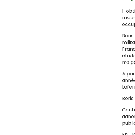
Il ob
russe
occup
Boris
milit
Franc
étude
n’a p
À par
année
Lafer
Boris
Contr
adhér
publi
En r