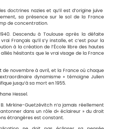
es doctrines nazies et qu’il est d’origine juive
ablement, sa présence sur le sol de la France
amp de concentration.
1940. Descendu à Toulouse après la défaite
rai Français qu’il s’y installe, et c’est pour la
tion à la création de l’École libre des hautes
alliés hésitants que le vrai visage de la France
vit de novembre à avril, et la France où chaque
 extraordinaire dynamisme » témoigne Julien
ifique jusqu’à sa mort en 1955.
hane Hessel.
B. Mirkine-Guetzévitch n’a jamais réellement
cantonner dans un rôle d« éclaireur » du droit
ions étrangères est constant.
blication ne doit pas éclipser sa pensée