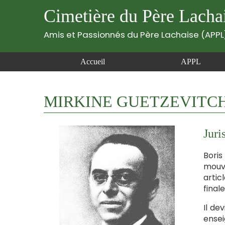
Cimetière du Père Lacha
Amis et Passionnés du Père Lachaise (APPL
Accueil
APPL
MIRKINE GUETZEVITCH B
Juri
Boris
mouve
artic
final
Il de
ensei