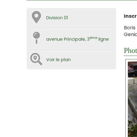
Inscr
Division 01
Boris
Genia
ème
avenue Principale, 3
ligne
Phot
Voir le plan