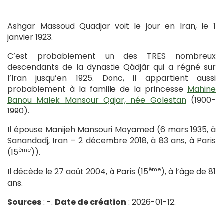
Ashgar Massoud Quadjar voit le jour en Iran, le 1
janvier 1923.
C’est probablement un des TRES nombreux
descendants de la dynastie Qâdjâr qui a régné sur
l’Iran jusqu’en 1925. Donc, il appartient aussi
probablement à la famille de la princesse
Mahine
Banou Malek Mansour Qajar, née Golestan
(1900-
1990).
Il épouse Manijeh Mansouri Moyamed (6 mars 1935, à
Sanandadj, Iran – 2 décembre 2018, à 83 ans, à Paris
ème
(15
)).
ème
Il décède le 27 août 2004, à Paris (15
), à l’âge de 81
ans.
Sources
: -.
Date de création
: 2026-01-12.