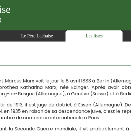
ise
)
Le Père Lachaise
Les listes
t Marcus Marx voit le jour le 8 avril 1883 à Berlin (Allema
rothea Katharina Marx, née Edinger. Après avoir obten
urg-en-Brisgau (Allemagne), à Genève (Suisse) et à Berlin
tir de 1913, il est juge de district à Essen (Allemagne). De
i, en 1935 en raison de sa descendance juive, c’est le re
ambre de commerce internationale à Paris.
nt la Seconde Guerre mondiale, il vit probablement à 