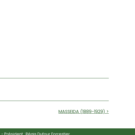
MASSEIDA (1889-1929) >
r
- Président : Régis Dufour Forrestier