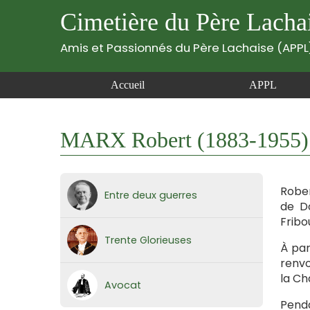
Cimetière du Père Lacha
Amis et Passionnés du Père Lachaise (APPL
Accueil
APPL
MARX Robert (1883-1955)
Rober
Entre deux guerres
de Do
Fribo
Trente Glorieuses
À par
renvo
la Ch
Avocat
Penda