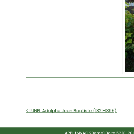
< LUNEL Adolphe Jean Baptiste (1821-1895)
APPL (MVAC 20eme) Boite 52 18-20 R