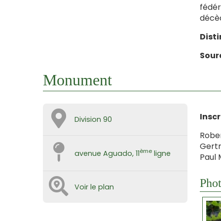
fédér
décèd
Disti
Sourc
Monument
Inscr
Division 90
Rober
Gertr
ème
avenue Aguado, 11
ligne
Paul 
Phot
Voir le plan