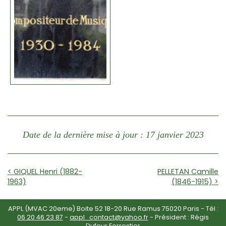
Date de la dernière mise à jour : 17 janvier 2023
< GIQUEL Henri (1882-
PELLETAN Camille
1963)
(1846-1915) >
APPL (MVAC 20eme) Boite 52 18-20 Rue Ramus 75020 Paris - Tél :
06 20 46 23 87
-
appl_contact@yahoo.fr
- Président : Régis
Dufour Forrestier