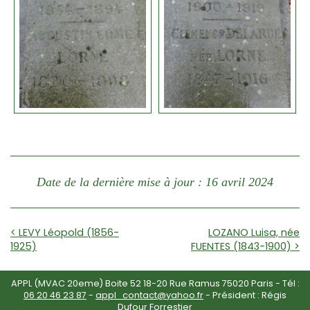
Date de la dernière mise à jour : 16 avril 2024
< LEVY Léopold (1856-
LOZANO Luisa, née
1925)
FUENTES (1843-1900) >
APPL (MVAC 20eme) Boite 52 18-20 Rue Ramus 75020 Paris - Tél :
06 20 46 23 87
-
appl_contact@yahoo.fr
- Président : Régis
Dufour Forrestier