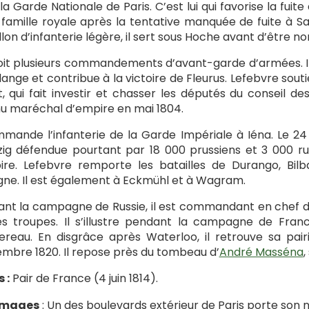
la Garde Nationale de Paris. C’est lui qui favorise la fuite
 famille royale après la tentative manquée de fuite à S
llon d’infanterie légère, il sert sous Hoche avant d’êtr
çoit plusieurs commandements d’avant-garde d’armées. Il 
ange et contribue à la victoire de Fleurus. Lefebvre souti
, qui fait investir et chasser les députés du conseil des
 maréchal d’empire en mai 1804.
mmande l’infanterie de la Garde Impériale à Iéna. Le 24
ig défendue pourtant par 18 000 prussiens et 3 000 ru
ire. Lefebvre remporte les batailles de Durango, Bil
ne. Il est également à Eckmühl et à Wagram.
nt la campagne de Russie, il est commandant en chef de 
s troupes. Il s’illustre pendant la campagne de Fran
reau. En disgrâce après Waterloo, il retrouve sa pairi
mbre 1820. Il repose près du tombeau d’
André Masséna
,
 :
Pair de France (4 juin 1814).
mages
: Un des boulevards extérieur de Paris porte son 