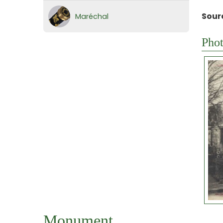
Sour
Maréchal
Phot
Monument