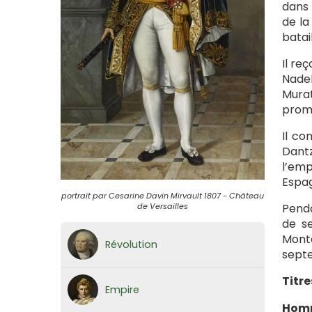
dans 
de la
batai
Il re
Nadel
Murat
promu
Il co
Dantz
l’emp
Espag
portrait par Cesarine Davin Mirvault 1807 - Château
Penda
de Versailles
de se
Monte
Révolution
septe
Titres
Empire
Hom