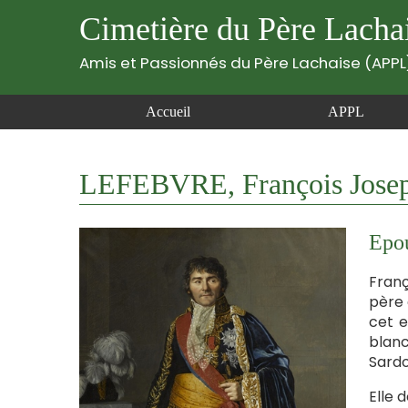
Cimetière du Père Lacha
Amis et Passionnés du Père Lachaise (APPL
Accueil
APPL
LEFEBVRE, François Josep
Epo
Franç
père 
cet e
blanc
Sardo
Elle 