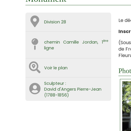
Le dé
Division 28
Inscr
ère
(Sous
chemin Camille Jordan, 1
ligne
de Fr
Fleur
Voir le plan
Phot
Sculpteur :
David d'Angers Pierre-Jean
(1788-1856)