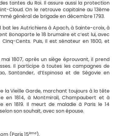
 des tantes du Roi. Il assure aussi la protection
aint-Cloud. On le retrouve capitaine au 13ème
e nommé général de brigade en décembre 1793.
bat les Autrichiens à Apach, à Sainte-croix, à
ent Bonaparte le 18 brumaire et c’est lui, avec
 Cinq-Cents. Puis, il est sénateur en 1800, et
 mai 1807, après un siège éprouvant, il prend
sses. Il participe à toutes les campagnes de
bao, Santander, d’Espinosa et de Ségovie en
la Vieille Garde, marchant toujours à la tête
ce en 1814, à Montmirail, Champaubert et à
e en 1819. Il meurt de maladie à Paris le 14
 selon son souhait, avec son épouse.
ème
nom (Paris 15
).