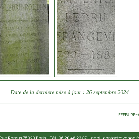
Date de la dernière mise à jour : 26 septembre 2024
LEFEBURE-W
ue Ramus 75020 Paris - Tél :
06 20 46 23 87
-
appl_contact@yahoo.f