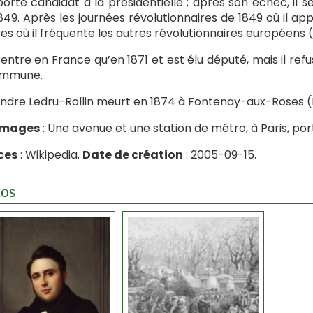
 porte candidat à la présidentielle ; après son échec, il s
849. Après les journées révolutionnaires de 1849 où il appe
es où il fréquente les autres révolutionnaires européens (le
 rentre en France qu’en 1871 et est élu député, mais il refu
ommune.
ndre Ledru-Rollin meurt en 1874 à Fontenay-aux-Roses 
mages
: Une avenue et une station de métro, à Paris, po
ces
: Wikipedia.
Date de création
: 2005-09-15.
os