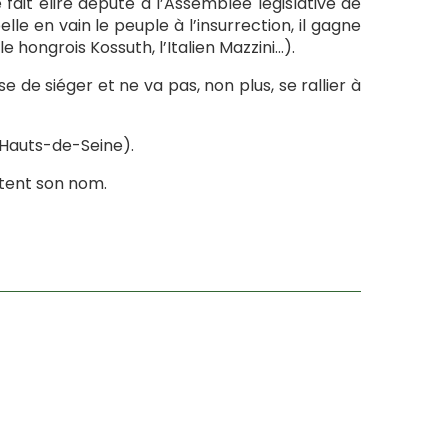
e fait élire député à l’Assemblée législative de
lle en vain le peuple à l’insurrection, il gagne
 hongrois Kossuth, l’Italien Mazzini…).
se de siéger et ne va pas, non plus, se rallier à
(Hauts-de-Seine).
rtent son nom.