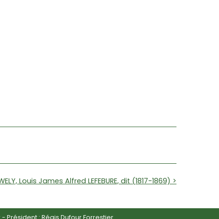
ELY, Louis James Alfred LEFEBURE, dit (1817-1869) >
r
- Président : Régis Dufour Forrestier