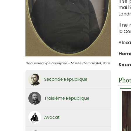
Il se
mai 1
Londr
Il ne
la C
Alexa
Hom
Daguerréotype anonyme - Musée Carnavalet, Paris
Sour
Seconde République
Phot
Troisième République
Avocat