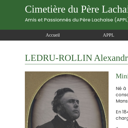
Cimetière du Père Lacha
Amis et Passionnés du Père Lachaise (APPL
Accueil
APPL
LEDRU-ROLLIN Alexandre 
Mini
Né à 
consa
Mans 
En 18
charg