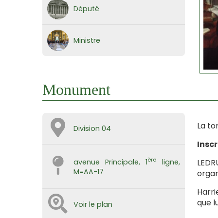
Député
Ministre
Monument
La to
Division 04
Inscr
ère
LEDRU
avenue Principale, 1
ligne,
M=AA-17
organ
Harri
que l
Voir le plan