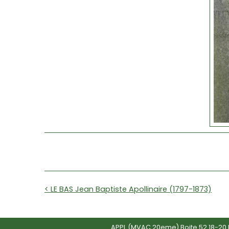
< LE BAS Jean Baptiste Apollinaire (1797-1873)
APPL (MVAC 20eme) Boite 52 18-20 R