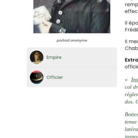
rempl
effec
Il ép
Frédé
portrait anonyme
Il me
Chabo
Empire
Extr
offic
Officier
«
In
col d
règle
dos. 
Botte
tenue
latér
inspec