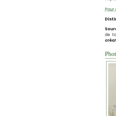
Pour 
Disti
Sour
de t
créat
Phot