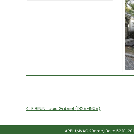
< LE BRUN Louis Gabriel (1825-1905)
APPL (MVAC 20eme) Boite 52 18-20 R