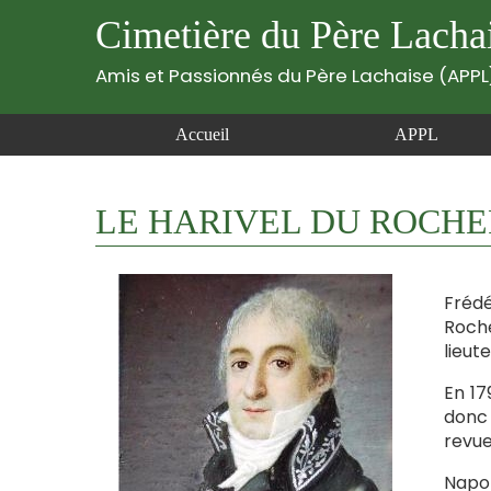
Cimetière du Père Lacha
Amis et Passionnés du Père Lachaise (APPL
Accueil
APPL
LE HARIVEL DU ROCHER F
Frédé
Roche
lieut
En 17
donc 
revue
Napol