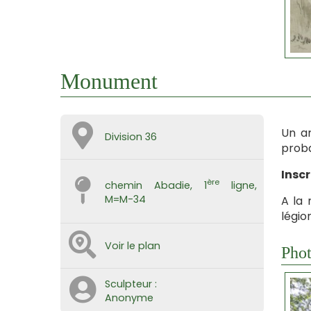
Monument
Un ar
Division 36
proba
Inscr
ère
chemin Abadie, 1
ligne,
M=M-34
A la 
légio
Voir le plan
Phot
Sculpteur :
Anonyme