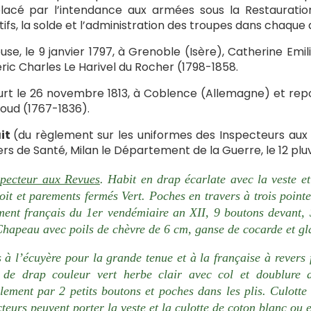
acé par l’intendance aux armées sous la Restauration.
tifs, la solde et l’administration des troupes dans chaque
ouse, le 9 janvier 1797, à Grenoble (Isère), Catherine Emi
ric Charles Le Harivel du Rocher (1798-1858.
urt le 26 novembre 1813, à Coblence (Allemagne) et rep
ud (1767-1836).
ait
(du règlement sur les uniformes des Inspecteurs aux
iers de Santé, Milan le Département de la Guerre, le 12 pluv
specteur aux Revues
. Habit en drap écarlate avec la veste et
roit et parements fermés Vert. Poches en travers à trois poin
ment français du 1er vendémiaire an XII, 9 boutons devant,
Chapeau avec poils de chèvre de 6 cm, ganse de cocarde et gl
s à l’écuyère pour la grande tenue et à la française à revers 
 de drap couleur vert herbe clair avec col et doublure 
alement par 2 petits boutons et poches dans les plis. Culotte
teurs peuvent porter la veste et la culotte de coton blanc ou 