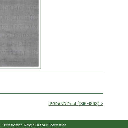
LEGRAND Paul (1816-1898) >
r
- Président : Régis Dufour Forrestier