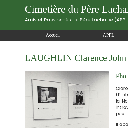
Cimetière du Père Lacha
Amis et Passionnés du Père Lachaise (APPL
Accueil
APPL
LAUGHLIN Clarence John 
Phot
Clare
(Etat
la No
intro
pour l
Il ab