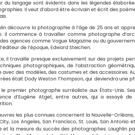
 du langage sont évidents dans les légendes élaborées
graphies. Il veut d’abord être écrivain et écrit des poèm
ais.
lin découvre la photographie à l’âge de 25 ans et appre
. Il commence à travailler comme photographe d’archi
des agences comme Vogue Magazine ou du gouvernement 
l’éditeur de l’époque, Edward Steichen.
te, il travaille presque exclusivement sur des projets perso
chniques photographiques, de l’abstraction géométriq
 avec des modèles, des costumes et des accessoires. Au
rées était Dody Weston Thompson, qui deviendra une p
 le premier photographe surréaliste aux États-Unis. Se
luence d’Eugène Atget, entre autres, qui a essayé d
ition.
uvres les plus connues concernent la Nouvelle-Orléans,
City, Los Angeles, San Francisco, St. Louis, San Antonio e
e et la mesure du succès des photographes. Laughlin parv