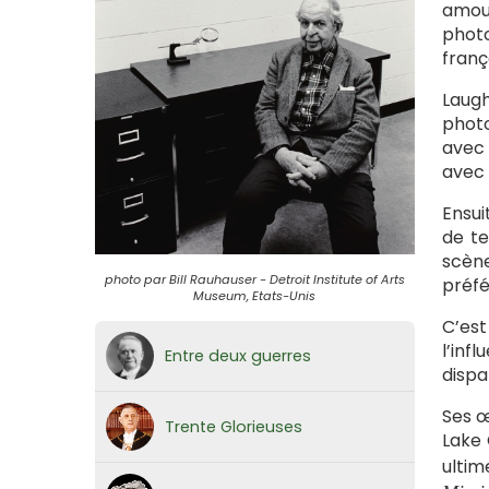
amour
photo
franç
Laugh
photo
avec 
avec 
Ensui
de te
scène
photo par Bill Rauhauser - Detroit Institute of Arts
préfé
Museum, Etats-Unis
C’est
l’inf
Entre deux guerres
dispar
Ses œ
Trente Glorieuses
Lake 
ultim