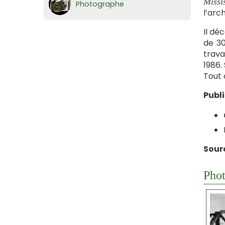
Missi
Photographe
l’arc
Il dé
de 30
trava
1986.
Tout 
Publ
Sour
Phot