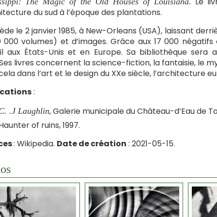
Le liv
ssippi: The Magic of the Old Houses of Louisiana.
hitecture du sud à l’époque des plantations.
cède le 2 janvier 1985, à New-Orleans (USA), laissant derri
 000 volumes) et d’images. Grâce aux 17 000 négatifs 
il aux États-Unis et en Europe. Sa bibliothèque sera a
 Ses livres concernent la science-fiction, la fantaisie, le m
cela dans l’art et le design du XXe siècle, l’architecture
ications
:
, Galerie municipale du Château-d’Eau de Tou
C. .J Laughlin
Haunter of ruins, 1997.
ces
: Wikipedia.
Date de création
: 2021-05-15.
os