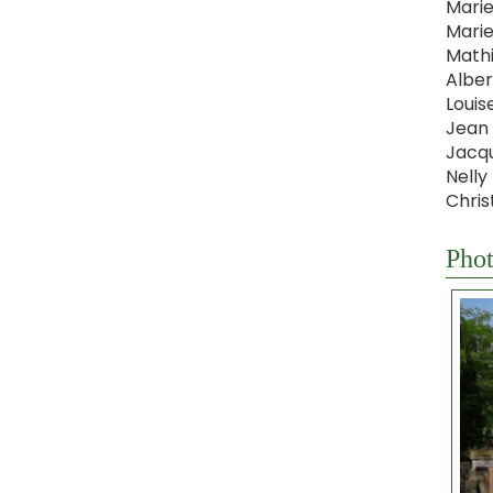
Marie
Marie
Mathi
Alber
Louis
Jean 
Jacqu
Nelly
Chris
Phot