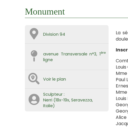
Monument
La sé
Division 94
doule
Inscr
ère
avenue Transversale n°3, 1
ligne
Comte
Louis
Mme J
Voir le plan
Paul 
Ernes
Mme E
Sculpteur :
Louis
Nerri (18x-19x, Seravezza,
Georg
Italie)
Georg
Alice
Jacqu