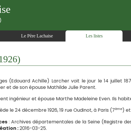
ise
)
Le Père Lachaise
Les listes
1926)
es (Edouard Achille) Larcher voit le jour le 14 juillet 187
er et de son épouse Mathilde Julie Parent.
vient ingénieur et épouse Marthe Madeleine Even. Ils habite
ème
cède le 24 décembre 1926, 19 rue Oudinot, à Paris (7
) e
ces
: Archives départementales de la Seine (Registre de
éation :
2016-03-25.