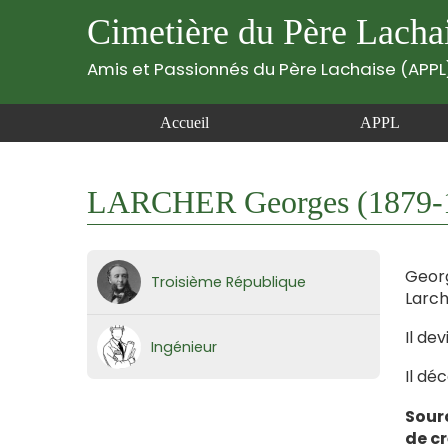
Cimetière du Père Lacha
Amis et Passionnés du Père Lachaise (APPL
Accueil
APPL
LARCHER Georges (1879-
Georg
Troisième République
Larch
Il de
Ingénieur
Il dé
Sour
de cr