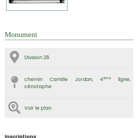
Monument
Division 28
ème
chemin Camille Jordan, 4
ligne,
cénotaphe
Voir le plan
Inscriptions
: