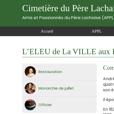
Cimetière du Père Lacha
Amis et Passionnés du Père Lachaise (APPL
Accueil
APPL
L’ELEU de La VILLE aux B
Comm
Restauration
André
quatr
Monarchie de juillet
son é
Il ép
Officier
En 18