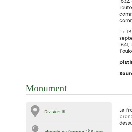
1832,
lieut
comma
comma
Le 18
septe
1841,
Toulon
Disti
Sour
Monument
Le fr
Division 19
branc
dessu
ère