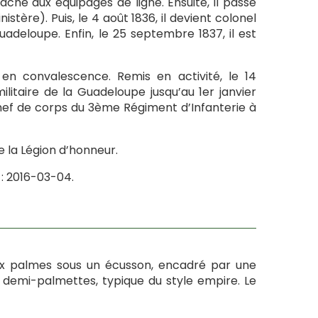
ttaché aux équipages de ligne. Ensuite, il passe
stère). Puis, le 4 août 1836, il devient colonel
eloupe. Enfin, le 25 septembre 1837, il est
 en convalescence. Remis en activité, le 14
itaire de la Guadeloupe jusqu’au 1er janvier
t chef de corps du 3ème Régiment d’Infanterie à
de la Légion d’honneur.
: 2016-03-04.
eux palmes sous un écusson, encadré par une
s demi-palmettes, typique du style empire. Le