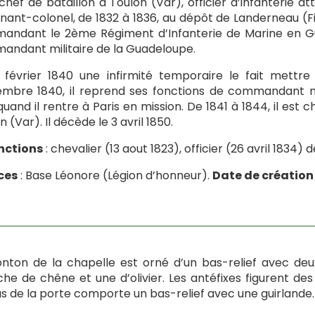
 chef de bataillon à Toulon (Var), officier d’infanterie a
enant-colonel, de 1832 à 1836, au dépôt de Landerneau (Fini
ndant le 2ème Régiment d’Infanterie de Marine en Guad
ndant militaire de la Guadeloupe.
 février 1840 une infirmité temporaire le fait mettre
mbre 1840, il reprend ses fonctions de commandant mil
 quand il rentre à Paris en mission. De 1841 à 1844, il es
 (Var). Il décède le 3 avril 1850.
nctions
: chevalier (13 aout 1823), officier (26 avril 1834) 
ces
: Base Léonore (Légion d’honneur).
Date de création
onton de la chapelle est orné d’un bas-relief avec d
he de chêne et une d’olivier. Les antéfixes figurent de
s de la porte comporte un bas-relief avec une guirlande.