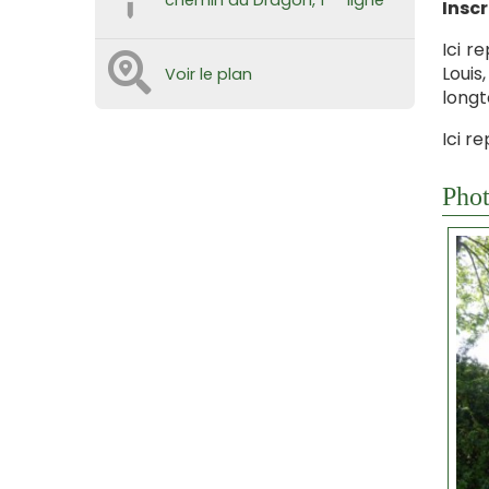
chemin du Dragon, 1
ligne
Inscr
Ici r
Louis
Voir le plan
long
Ici r
Phot