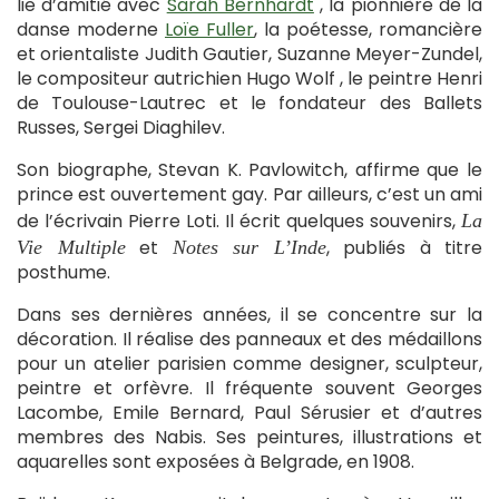
lie d’amitié avec
Sarah Bernhardt
, la pionnière de la
danse moderne
Loïe Fuller
, la poétesse, romancière
et orientaliste Judith Gautier, Suzanne Meyer-Zundel,
le compositeur autrichien Hugo Wolf , le peintre Henri
de Toulouse-Lautrec et le fondateur des Ballets
Russes, Sergei Diaghilev.
Son biographe, Stevan K. Pavlowitch, affirme que le
prince est ouvertement gay. Par ailleurs, c’est un ami
de l’écrivain Pierre Loti. Il écrit quelques souvenirs,
La
et
, publiés à titre
Vie Multiple
Notes sur L’Inde
posthume.
Dans ses dernières années, il se concentre sur la
décoration. Il réalise des panneaux et des médaillons
pour un atelier parisien comme designer, sculpteur,
peintre et orfèvre. Il fréquente souvent Georges
Lacombe, Emile Bernard, Paul Sérusier et d’autres
membres des Nabis. Ses peintures, illustrations et
aquarelles sont exposées à Belgrade, en 1908.