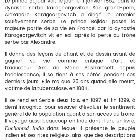
Le prince Bojidar voit le jour le 11 janvier 1862, dans la
dynastie serbe Karageorgevitch. Son grand-père,
Alexandre Karageorgevitch a dirigé le premier
soulèvement serbe. Le prince Bojidar passe la
majeure partie de sa vie en France, car la dynastie
Karageorgevitch vit en exil après la perte du trône
serbe par Alexandre.
Il donne des leçons de chant et de dessin avant de
gagner sa vie comme critique d’art et
traducteur. Ami de Marie Bashkirtseff depuis
l’adolescence, il se tient à ses côtés pendant ses
derniers jours. Elle n’a que 25 ans quand elle meurt,
victime de la tuberculose, en 1884.
Il se rend en Serbie deux fois, en 1897 et fin 1899, à
demi incognito, pour essayer d’évaluer le sentiment
général de la population quant à son accès au trône.
Il voyage aussi beaucoup en Inde dont il tire un livre,
dans lequel il présente le peuple
Enchanted India
indien et ses rites religieux, ainsi que des descriptions