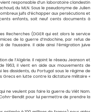
Il devient responsable d’un laboratoire clandestin
Cachoud, du MLN. Sous le pseudonyme de Julien
e nombreux juifs d’échapper aux persécutions et
cents enfants, soit neuf cents documents à
 des Recherches (DGER qui est alors le service
ices de la guerre d’Indochine, par refus de
é de faussaire. Il aide ainsi l’émigration juive
ion de l’Algérie. Il rejoint le réseau Jeanson et
r de 1963, il vient en aide aux mouvements de
si les dissidents, du Portugal sous le régime de
 Grecs en lutte contre la dictature militaire «
 qui ne veulent pas faire la guerre du Viêt Nam.
el Cohn-Bendit pour lui permettre de prendre la
eur estimée à 100 millions de francs) pour aider