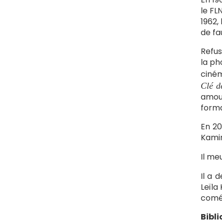
le FL
1962,
de fa
Refus
la ph
ciném
Clé d
amour
forma
En 20
Kamin
Il me
Il a 
Leïla
comé
Bibl