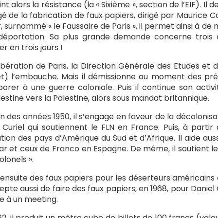
joint alors la résistance (la « Sixième », section de l’EIF). 
é de la fabrication de faux papiers, dirigé par Maurice 
r, surnommé « le Faussaire de Paris », il permet ainsi à d
déportation. Sa plus grande demande concerne trois 
er en trois jours !
libération de Paris, la Direction Générale des Etudes et
t) l’embauche. Mais il démissionne au moment des prém
borer à une guerre coloniale. Puis il continue son activit
estine vers la Palestine, alors sous mandat britannique.
fin des années 1950, il s’engage en faveur de la décolonisat
 Curiel qui soutiennent le FLN en France. Puis, à parti
ation des pays d’Amérique du Sud et d’Afrique. Il aide aus
ar et ceux de Franco en Espagne. De même, il soutient les
olonels ».
it ensuite des faux papiers pour les déserteurs américains
cepte aussi de faire des faux papiers, en 1968, pour Dani
e à un meeting.
62, il produit un mètre cube de billets de 100 francs (val