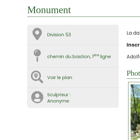
Monument
La da
Division 53
Inscr
ère
Adolf
chemin du bastion, 1
ligne
Phot
Voir le plan
Sculpteur :
Anonyme