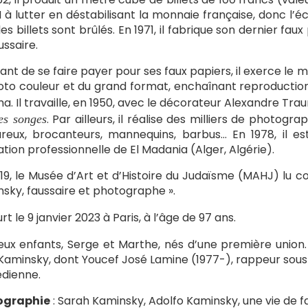
N à lutter en déstabilisant la monnaie française, donc l
 les billets sont brûlés. En 1971, il fabrique son dernier fa
ussaire.
ant de se faire payer pour ses faux papiers, il exerce le 
oto couleur et du grand format, enchaînant reproductio
a. Il travaille, en 1950, avec le décorateur Alexandre Tr
. Par ailleurs, il réalise des milliers de photogr
es songes
eux, brocanteurs, mannequins, barbus… En 1978, il e
tion professionnelle de El Madania (Alger, Algérie).
19, le Musée d’Art et d’Histoire du Judaïsme (MAHJ) lu c
sky, faussaire et photographe ».
urt le
9 janvier 2023
à Paris, à l’âge de 97 ans
.
deux enfants, Serge et Marthe, nés d’une première union.
 Kaminsky, dont Youcef José Lamine (1977-), rappeur sous 
dienne.
iographie
: Sarah
Kaminsky
,
Adolfo Kaminsky, une vie de f