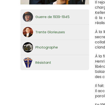
Il re
charg
Kelle
Guerre de 1939-1945
à la 
réalis
À la 
Trente Glorieuses
secre
colla
cland
Photographe
À la 
Henri
Résistant
libér
Salaz
des c
Il fa
Il ac
parol
En 19