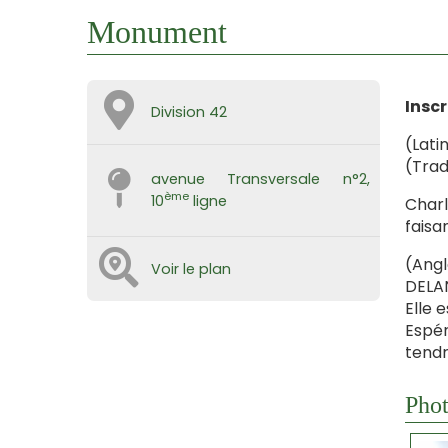
Monument
Inscr
Division 42
(Lati
(Trad
avenue Transversale n°2,
ème
10
ligne
Charl
faisa
(Angl
Voir le plan
DELAN
Elle 
Espé
tend
Phot