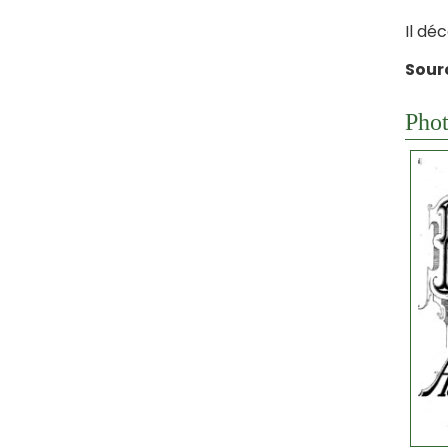
Il dé
Sourc
Phot