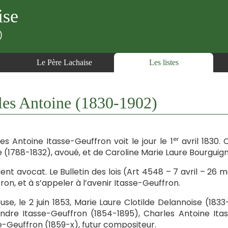
ise
)
Le Père Lachaise
Les listes
 Antoine (1830-1902)
er
es Antoine Itasse-Geuffron voit le jour le 1
avril 1830. 
e (1788-1832), avoué, et de Caroline Marie Laure Bourguig
vient avocat. Le Bulletin des lois (Art 4548 – 7 avril – 26 
ron, et à s’appeler à l’avenir Itasse-Geuffron.
ouse, le 2 juin 1853, Marie Laure Clotilde Delannoise (183
ndre Itasse-Geuffron (1854-1895), Charles Antoine Ita
e-Geuffron (1859-x), futur compositeur.