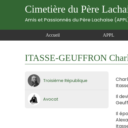
Cimetière du Père Lacha
Amis et Passionnés du Père Lachaise (APPL
Accueil
APPL
ITASSE-GEUFFRON Charles
Charl
Troisième République
Itass
Il de
Avocat
Geuff
Il ép
Alexa
Itass