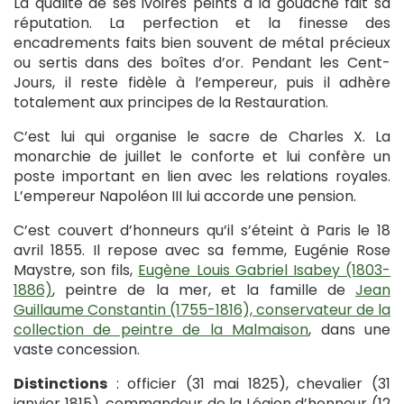
La qualité de ses ivoires peints à la gouache fait sa
réputation. La perfection et la finesse des
encadrements faits bien souvent de métal précieux
ou sertis dans des boîtes d’or. Pendant les Cent-
Jours, il reste fidèle à l’empereur, puis il adhère
totalement aux principes de la Restauration.
C’est lui qui organise le sacre de Charles X. La
monarchie de juillet le conforte et lui confère un
poste important en lien avec les relations royales.
L’empereur Napoléon III lui accorde une pension.
C’est couvert d’honneurs qu’il s’éteint à Paris le 18
avril 1855. Il repose avec sa femme, Eugénie Rose
Maystre, son fils,
Eugène Louis Gabriel Isabey (1803-
1886)
, peintre de la mer, et la famille de
Jean
Guillaume Constantin (1755-1816), conservateur de la
collection de peintre de la Malmaison
, dans une
vaste concession.
Distinctions
: officier (31 mai 1825), chevalier (31
janvier 1815), commandeur de la Légion d’honneur (12