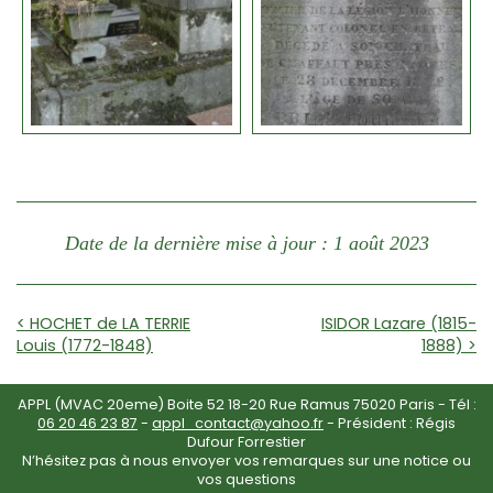
Date de la dernière mise à jour : 1 août 2023
< HOCHET de LA TERRIE
ISIDOR Lazare (1815-
Louis (1772-1848)
1888) >
APPL (MVAC 20eme) Boite 52 18-20 Rue Ramus 75020 Paris - Tél :
06 20 46 23 87
-
appl_contact@yahoo.fr
- Président : Régis
Dufour Forrestier
N’hésitez pas à nous envoyer vos remarques sur une notice ou
vos questions