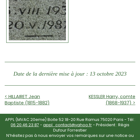
Date de la dernière mise à jour : 13 octobre 2023
< HILLAIRET Jean
KESSLER Harry, comte
Baptiste (1815-1882)
(1868-1937) >
APPL (MVAC 20eme) Boite 52 18-20 Rue Ramus 75020 Paris - Tél :
06 20 46 23 87
-
appl_contact@yahoo.fr
- Président : Régis
Dufour Forrestier
N’hésitez pas à nous envoyer vos remarques sur une notice ou