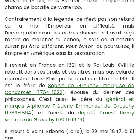
Wavre le 18 juin, mais Blücher réussit à rejoindre le
champ de bataille de Waterloo.
Contrairement à la légende, ce n’est pas son retard
qui a mis l’Empereur en difficulté, mais
l’incompréhension des ordres donnés : s’il avait reçu
l’ordre de marcher au canon, le sort de la bataille
aurait pu être différent. Pour éviter les poursuites, il
émigre en Amérique sous la Restauration.
Il revient en France en 1821 et le Roi Louis XVIII le
rétablit dans ses droits et ses titres, mais pas celui de
maréchal. Louis-Philippe lui rend son titre en 1831. Il
est le frère de
Sophie de Grouchy, marquise de
Condorcet (1764-1822),
épouse du dernier des
philosophes. C’est aussi le père du
général et
marquis Alphonse Frédéric Emmanuel de Grouchy
(1789-1864)
et l’oncle du
député Ernest Henry
vicomte de Grouchy (1806-1879)
.
Il meurt à Saint Etienne (Loire), le 29 mai 1847, à 81
ans.