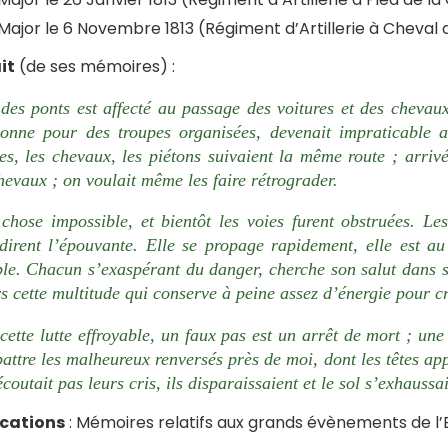
Major le 6 Novembre 1813 (Régiment d’Artillerie à Cheval 
it
(de ses mémoires) :
des ponts est affecté au passage des voitures et des chevaux 
bonne pour des troupes organisées, devenait impraticable a
res, les chevaux, les piétons suivaient la même route ; arriv
hevaux ; on voulait même les faire rétrograder.
 chose impossible, et bientôt les voies furent obstruées. L
dirent l’épouvante. Elle se propage rapidement, elle est a
ble. Chacun s’exaspérant du danger, cherche son salut dans
s cette multitude qui conserve à peine assez d’énergie pour cr
ette lutte effroyable, un faux pas est un arrêt de mort ; une 
attre les malheureux renversés près de moi, dont les têtes app
coutait pas leurs cris, ils disparaissaient et le sol s’exhaussa
ications
: Mémoires relatifs aux grands évènements de l’