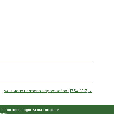
NAST Jean Hermann Népomucène (1754-1817) >
r
- Président : Régis Dufour Forrestier