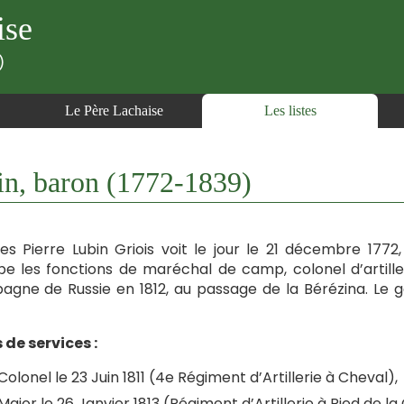
ise
)
Le Père Lachaise
Les listes
in, baron (1772-1839)
es Pierre Lubin Griois voit le jour le 21 décembre 1772,
e les fonctions de maréchal de camp, colonel d’artilleri
gne de Russie en 1812, au passage de la Bérézina. Le gé
 de services :
Colonel le 23 Juin 1811 (4e Régiment d’Artillerie à Cheval),
Major le 26 Janvier 1813 (Régiment d’Artillerie à Pied de l