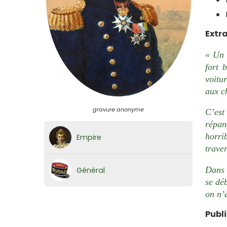
Extra
« Un 
fort 
voitu
aux c
gravure anonyme
C’est
répan
horri
Empire
traver
Dans c
Général
se déb
on n’é
Publ