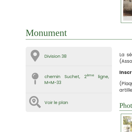
Monument
La sé
Division 38
(Asso
Inscr
ème
chemin Suchet, 2
ligne,
M=M-33
(Plaq
artil
Voir le plan
Phot