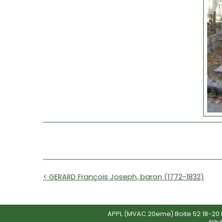
< GERARD François Joseph, baron (1772-1832)
APPL (MVAC 20eme) Boite 52 18-20 R