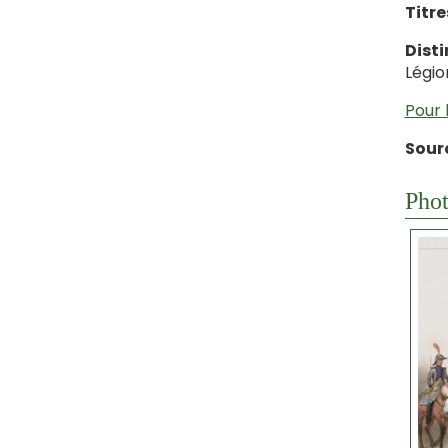
Titres
Disti
Légio
Pour 
Sourc
Phot