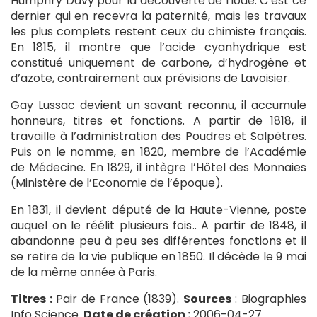
Humphry Davy pour la découverte de l’iode. C’est ce
dernier qui en recevra la paternité, mais les travaux
les plus complets restent ceux du chimiste français.
En 1815, il montre que l’acide cyanhydrique est
constitué uniquement de carbone, d’hydrogène et
d’azote, contrairement aux prévisions de Lavoisier.
Gay Lussac devient un savant reconnu, il accumule
honneurs, titres et fonctions. A partir de 1818, il
travaille à l’administration des Poudres et Salpêtres.
Puis on le nomme, en 1820, membre de l’Académie
de Médecine. En 1829, il intègre l’Hôtel des Monnaies
(Ministère de l’Economie de l’époque).
En 1831, il devient député de la Haute-Vienne, poste
auquel on le réélit plusieurs fois.. A partir de 1848, il
abandonne peu à peu ses différentes fonctions et il
se retire de la vie publique en 1850. Il décède le 9 mai
de la même année à Paris.
Titres :
Pair de France (1839).
Sources
: Biographies
Info Science.
Date de création :
2006-04-27.