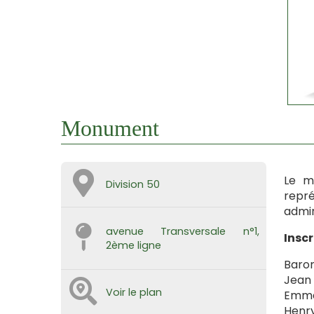
Monument
Le m
Division 50
repr
admir
avenue Transversale n°1,
Inscr
2ème ligne
Baron
Jean 
Voir le plan
Emma
Henry