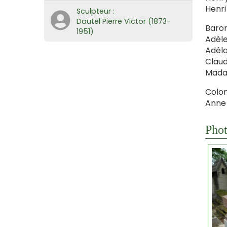
Henri
Sculpteur :
Dautel Pierre Victor (1873-
Baron
1951)
Adèle
Adéla
Claud
Madam
Colon
Anne
Phot