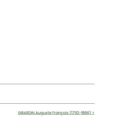
GIRARDIN Auguste François (1792-1866) >