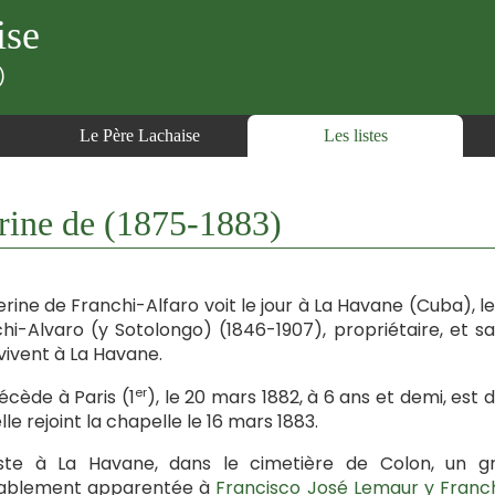
ise
)
Le Père Lachaise
Les listes
ne de (1875-1883)
rine de Franchi-Alfaro voit le jour à La Havane (Cuba), 
hi-Alvaro (y Sotolongo) (1846-1907), propriétaire, et 
 vivent à La Havane.
er
décède à Paris (1
), le 20 mars 1882, à 6 ans et demi, est 
lle rejoint la chapelle le 16 mars 1883.
xiste à La Havane, dans le cimetière de Colon, un g
ablement apparentée à
Francisco José Lemaur y Franch