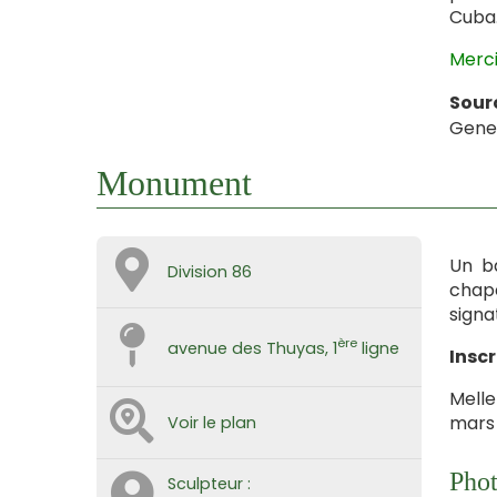
Cuba
Merci
Sour
Gene
Monument
Un ba
Division 86
chape
signa
ère
avenue des Thuyas, 1
ligne
Inscr
Melle
mars 
Voir le plan
Phot
Sculpteur :