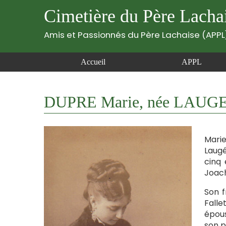
Cimetière du Père Lacha
Amis et Passionnés du Père Lachaise (APPL
Accueil
APPL
DUPRE Marie, née LAUGE
Marie
Laugé
cinq 
Joach
Son f
Falle
épous
son p