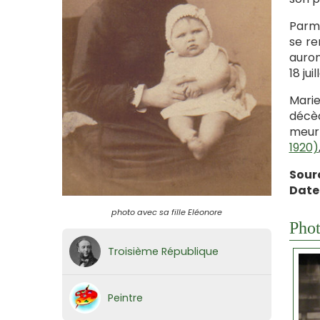
Parmi
se re
auron
18 jui
Marie
décèd
meurt
1920)
Sour
Date
photo avec sa fille Eléonore
Phot
Troisième République
Peintre