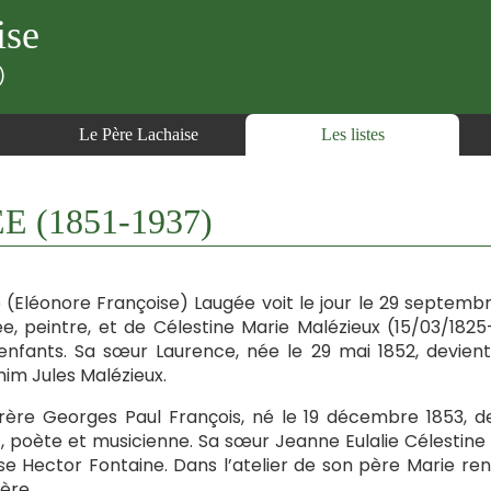
ise
)
Le Père Lachaise
Les listes
E (1851-1937)
 (Eléonore Françoise) Laugée voit le jour le 29 septembre 
e, peintre, et de Célestine Marie Malézieux (15/03/1825-
enfants. Sa sœur Laurence, née le 29 mai 1852, devien
im Jules Malézieux.
rère Georges Paul François, né le 19 décembre 1853, d
t, poète et musicienne. Sa sœur Jeanne Eulalie Célestine 
e Hector Fontaine. Dans l’atelier de son père Marie re
ère.