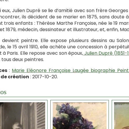
 eux, Julien Dupré se lie d’amitié avec son frère Georges 
ncontrer, ils décident de se marier en 1875, sans doute à 
t trois enfants : Thérèse Marthe Françoise, née le 19 mars
llet 1879, médecin, dessinateur et illustrateur, et, enfin, Ma
 devient peintre. Elle expose plusieurs dessins au Sal
e, le 15 avril 1910, elle achète une concession à perpét
 à Paris. Elle repose avec son époux,
Julien Dupré (1851-1
, tous deux peintres.
ces
:
Marie Eléonore Françoise Laugée biographie Peint
 de création
: 2017-10-20.
os