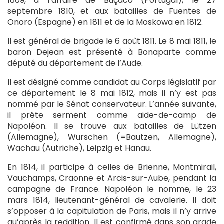
1809, à l’affaire de Buçaco (Portugal), le 27
septembre 1810, et aux batailles de Fuentes de
Onoro (Espagne) en 1811 et de la Moskowa en 1812.
Il est général de brigade le 6 août 1811. Le 8 mai 1811, le
baron Dejean est présenté à Bonaparte comme
député du département de l’Aude.
Il est désigné comme candidat au Corps législatif par
ce département le 8 mai 1812, mais il n’y est pas
nommé par le Sénat conservateur. L’année suivante,
il prête serment comme aide-de-camp de
Napoléon. Il se trouve aux batailles de Lützen
(Allemagne), Wurschen (=Bautzen, Allemagne),
Wachau (Autriche), Leipzig et Hanau.
En 1814, il participe à celles de Brienne, Montmirail,
Vauchamps, Craonne et Arcis-sur-Aube, pendant la
campagne de France. Napoléon le nomme, le 23
mars 1814, lieutenant-général de cavalerie. Il doit
s’opposer à la capitulation de Paris, mais il n’y arrive
qu’après la reddition. Il est confirmé dans son grade