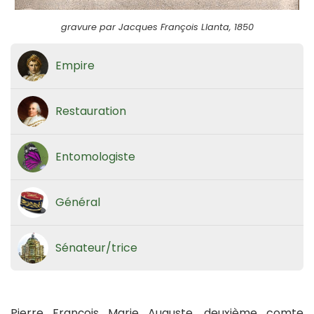
gravure par Jacques François Llanta, 1850
Empire
Restauration
Entomologiste
Général
Sénateur/trice
Pierre François Marie Auguste, deuxième comte