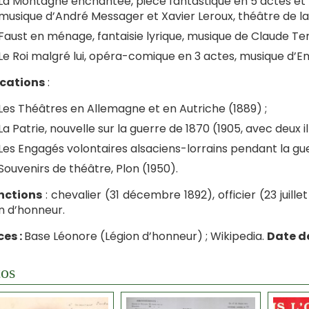
La Montagne enchantée, pièce fantastique en 5 actes et 1
musique d’André Messager et Xavier Leroux, théâtre de la P
Faust en ménage, fantaisie lyrique, musique de Claude Ter
Le Roi malgré lui, opéra-comique en 3 actes, musique d’E
ications
:
Les Théâtres en Allemagne et en Autriche (1889) ;
La Patrie, nouvelle sur la guerre de 1870 (1905, avec deux 
Les Engagés volontaires alsaciens-lorrains pendant la gue
Souvenirs de théâtre, Plon (1950).
nctions
: chevalier (31 décembre 1892), officier (23 juil
n d’honneur.
es :
Base Léonore (Légion d’honneur) ; Wikipedia.
Date d
os