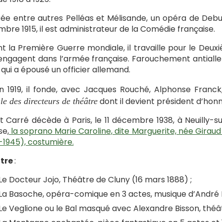
crée entre autres Pelléas et Mélisande, un opéra de Debus
bre 1915, il est administrateur de la Comédie française.
t la Première Guerre mondiale, il travaille pour le Deu
’engagent dans l’armée française. Farouchement antialle
qui a épousé un officier allemand.
in 1919, il fonde, avec Jacques Rouché, Alphonse Franc
dont il devient président d’honn
le des directeurs de théâtre
t Carré décède à Paris, le 11 décembre 1938, à Neuilly-s
se,
la soprano Marie Caroline, dite Marguerite, née Giraud
-1945), costumière.
tre
:
Le Docteur Jojo, Théâtre de Cluny (16 mars 1888) ;
La Basoche, opéra-comique en 3 actes, musique d’André
Le Veglione ou le Bal masqué avec Alexandre Bisson, théâtr