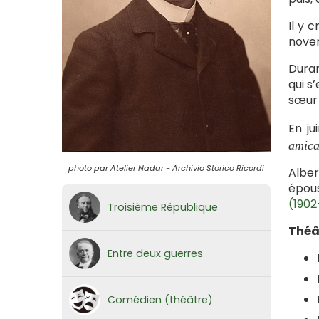
Il y 
novem
Duran
qui s
sœur 
En ju
amica
photo par Atelier Nadar - Archivio Storico Ricordi
Alber
épou
(1902
Troisième République
Théâ
Entre deux guerres
Comédien (théâtre)