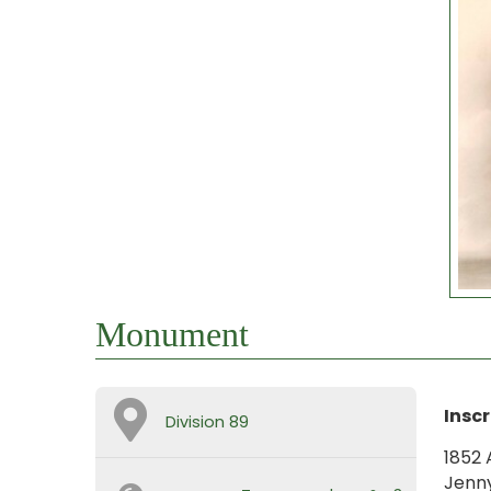
Monument
Inscr
Division 89
1852 
Jenny