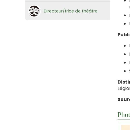
Directeur/trice de théâtre
Publ
Disti
Légio
Sourc
Phot