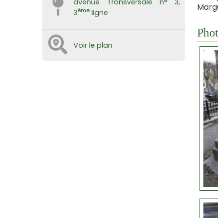
avenue Transversale n° 3,
Margu
ème
3
ligne
Phot
Voir le plan