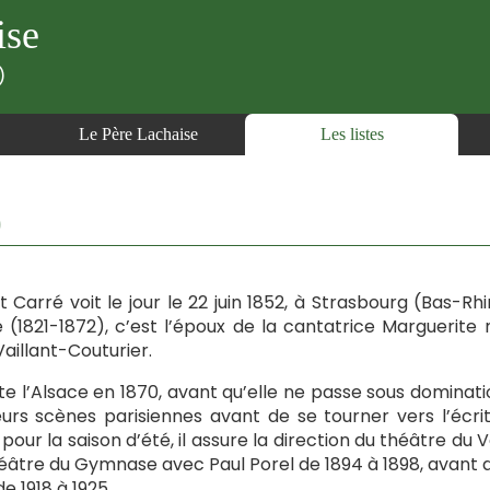
ise
)
Le Père Lachaise
Les listes
)
t Carré voit le jour le 22 juin 1852, à Strasbourg (Bas-R
 (1821-1872), c’est l’époux de la cantatrice Marguerit
Vaillant-Couturier.
itte l’Alsace en 1870, avant qu’elle ne passe sous domin
eurs scènes parisiennes avant de se tourner vers l’écrit
 pour la saison d’été, il assure la direction du théâtre du V
éâtre du Gymnase avec Paul Porel de 1894 à 1898, avant d’
de 1918 à 1925.