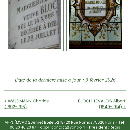
Date de la dernière mise à jour : 3 février 2026
< WALDMANN Charles
BLOCH-LEVALOIS Albert
(1892-1916)
(1849-1914) >
APPL (MVAC 20eme) Boite 52 18-20 Rue Ramus 75020 Paris - Tél :
06 20 46 23 87
-
appl_contact@yahoo.fr
- Président : Régis