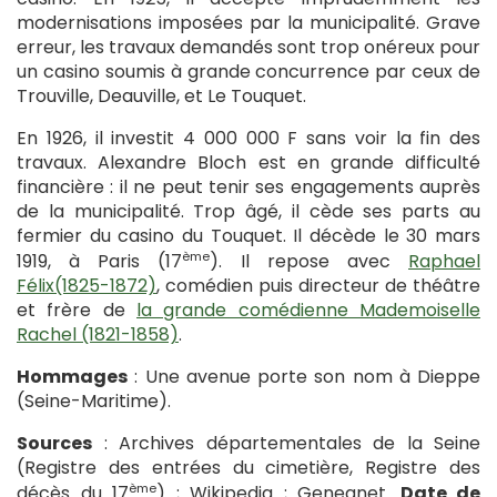
modernisations imposées par la municipalité. Grave
erreur, les travaux demandés sont trop onéreux pour
un casino soumis à grande concurrence par ceux de
Trouville, Deauville, et Le Touquet.
En 1926, il investit 4 000 000 F sans voir la fin des
travaux. Alexandre Bloch est en grande difficulté
financière : il ne peut tenir ses engagements auprès
de la municipalité. Trop âgé, il cède ses parts au
fermier du casino du Touquet. Il décède le 30 mars
ème
1919, à Paris (17
). Il repose avec
Raphael
Félix(1825-1872)
, comédien puis directeur de théâtre
et frère de
la grande comédienne Mademoiselle
Rachel (1821-1858)
.
Hommages
: Une avenue porte son nom à Dieppe
(Seine-Maritime).
Sources
: Archives départementales de la Seine
(Registre des entrées du cimetière, Registre des
ème
décès du 17
) ; Wikipedia ; Geneanet.
Date de