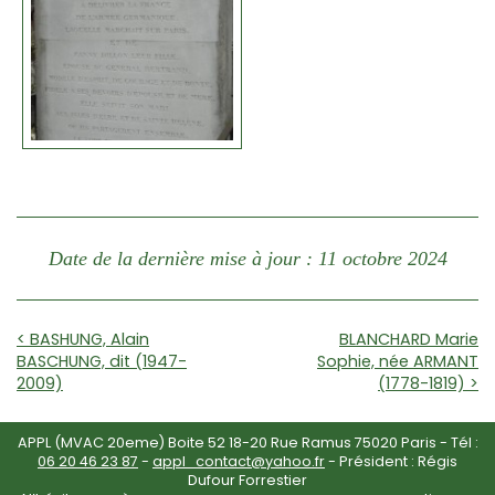
Date de la dernière mise à jour : 11 octobre 2024
< BASHUNG, Alain
BLANCHARD Marie
BASCHUNG, dit (1947-
Sophie, née ARMANT
2009)
(1778-1819) >
APPL (MVAC 20eme) Boite 52 18-20 Rue Ramus 75020 Paris - Tél :
06 20 46 23 87
-
appl_contact@yahoo.fr
- Président : Régis
Dufour Forrestier