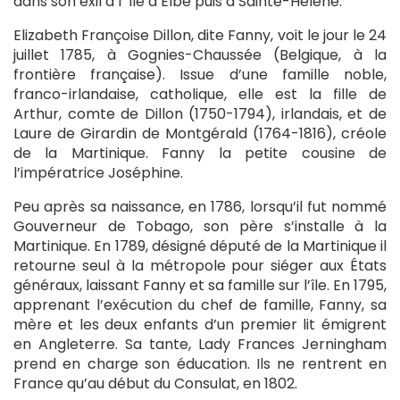
dans son exil à l’’île d’Elbe puis à Sainte-Hélène.
Elizabeth Françoise Dillon, dite Fanny, voit le jour le 24
juillet 1785, à Gognies-Chaussée (Belgique, à la
frontière française). Issue d’une famille noble,
franco-irlandaise, catholique, elle est la fille de
Arthur, comte de Dillon (1750-1794), irlandais, et de
Laure de Girardin de Montgérald (1764-1816), créole
de la Martinique. Fanny la petite cousine de
l’impératrice Joséphine.
Peu après sa naissance, en 1786, lorsqu’il fut nommé
Gouverneur de Tobago, son père s’installe à la
Martinique. En 1789, désigné député de la Martinique il
retourne seul à la métropole pour siéger aux États
généraux, laissant Fanny et sa famille sur l’île. En 1795,
apprenant l’exécution du chef de famille, Fanny, sa
mère et les deux enfants d’un premier lit émigrent
en Angleterre. Sa tante, Lady Frances Jerningham
prend en charge son éducation. Ils ne rentrent en
France qu’au début du Consulat, en 1802.