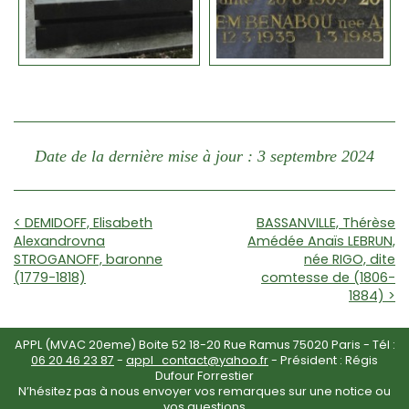
Date de la dernière mise à jour : 3 septembre 2024
< DEMIDOFF, Elisabeth
BASSANVILLE, Thérèse
Alexandrovna
Amédée Anaïs LEBRUN,
STROGANOFF, baronne
née RIGO, dite
(1779-1818)
comtesse de (1806-
1884) >
APPL (MVAC 20eme) Boite 52 18-20 Rue Ramus 75020 Paris - Tél :
06 20 46 23 87
-
appl_contact@yahoo.fr
- Président : Régis
Dufour Forrestier
N’hésitez pas à nous envoyer vos remarques sur une notice ou
vos questions