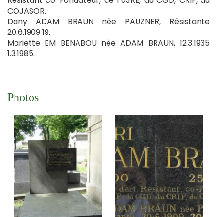
Résistant co-Fondateur, de l’UJRE, du CGD, CRIF, du
COJASOR.
Dany ADAM BRAUN née PAUZNER, Résistante
20.6.1909 19.
Mariette EM BENABOU née ADAM BRAUN, 12.3.1935
1.3.1985.
Photos