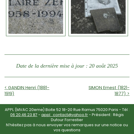
Date de la dernière mise à jour : 20 août 2025
< GANDIN Henri (1881-
SIMON Ernest (1821-
1919)
1877) >
APPL (MVAC 20eme) Boite 52 18-20 Rue Ramus 75020 Paris - Tél :
06 20 46 23 87
-
appl_contact@yahoo.fr
- Président : Régis
Dufour Forrestier
N’hésitez pas à nous envoyer vos remarques sur une notice ou
vos questions