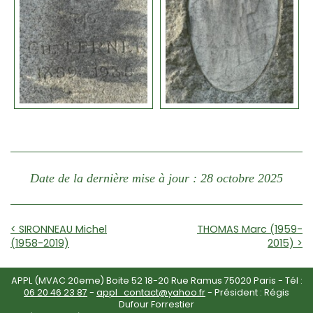
Date de la dernière mise à jour : 28 octobre 2025
< SIRONNEAU Michel
THOMAS Marc (1959-
(1958-2019)
2015) >
APPL (MVAC 20eme) Boite 52 18-20 Rue Ramus 75020 Paris - Tél :
06 20 46 23 87
-
appl_contact@yahoo.fr
- Président : Régis
Dufour Forrestier