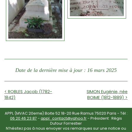
Date de la dernière mise à jour : 16 mars 2025
< ROBLES Jacob (1782-
SIMON Eugénie, née
1842)
BOIME (1812-1889) >
APPL (MVAC 20eme) Boite 52 18-20 Rue Ramus 75020 Paris - Tél :
06 20 46 23 87
-
appl_contact@yahoo.fr
- Président : Régis
Dufour Forrestier
N’hésitez pas à nous envoyer vos remarques sur une notice ou