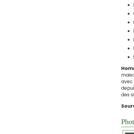
Hom
maiso
avec 
depui
des s
Sourc
Phot