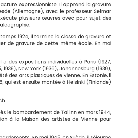
acture expressionniste. Il apprend la gravure
Dresde (Allemagne), avec le professeur Selmar
exécute plusieurs œuvres avec pour sujet des
halcographie.
rintemps 1924, il termine la classe de gravure et
atelier de gravure de cette même école. En mai
 des expositions individuelles à Paris (1927,
, 1939), New York (1936), Johannesburg (1939),
iété des arts plastiques de Vienne. En Estonie, il
6, qui est ensuite montée à Helsinki (Finlande)
ch.
près le bombardement de Tallinn en mars 1944,
on à la Maison des artistes de Vienne pour
mbardements. En mai 1945, en Suède, il séjourne