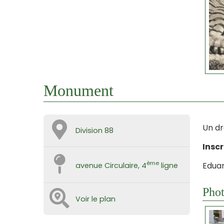
Monument
Un dr
Division 88
Inscr
ème
Eduard
avenue Circulaire, 4
ligne
Phot
Voir le plan