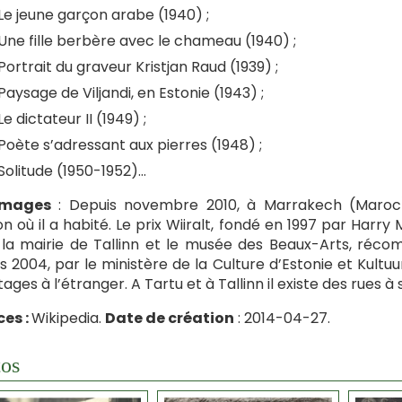
Le jeune garçon arabe (1940) ;
Une fille berbère avec le chameau (1940) ;
Portrait du graveur Kristjan Raud (1939) ;
Paysage de Viljandi, en Estonie (1943) ;
Le dictateur II (1949) ;
Poète s’adressant aux pierres (1948) ;
Solitude (1950-1952)…
mages
: Depuis novembre 2010, à Marrakech (Maroc)
n où il a habité. Le prix Wiiralt, fondé en 1997 par Harry
la mairie de Tallinn et le musée des Beaux-Arts, réco
s 2004, par le ministère de la Culture d’Estonie et Kultu
tages à l’étranger. A Tartu et à Tallinn il existe des rues à
es :
Wikipedia.
Date de création
: 2014-04-27.
os