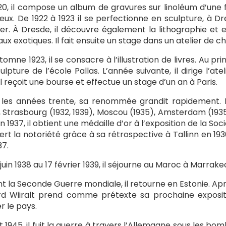
20, il compose un album de gravures sur linoléum d’une f
eux. De 1922 à 1923 il se perfectionne en sculpture, à 
r. À Dresde, il découvre également la lithographie et 
ux exotiques. Il fait ensuite un stage dans un atelier de c
utomne 1923, il se consacre à l’illustration de livres. Au p
ulpture de l’école Pallas. L’année suivante, il dirige l’
 il reçoit une bourse et effectue un stage d’un an à Paris.
les années trente, sa renommée grandit rapidement. Il a
, Strasbourg (1932, 1939), Moscou (1935), Amsterdam (1935
En 1937, il obtient une médaille d’or à l’exposition de la Soc
ert la notoriété grâce à sa rétrospective à Tallinn en 193
37.
 juin 1938 au 17 février 1939, il séjourne au Maroc à Marrake
t la Seconde Guerre mondiale, il retourne en Estonie. A
d Wiiralt prend comme prétexte sa prochaine expositi
r le pays.
 1945, il fuit la guerre à travers l’Allemagne sous les bo