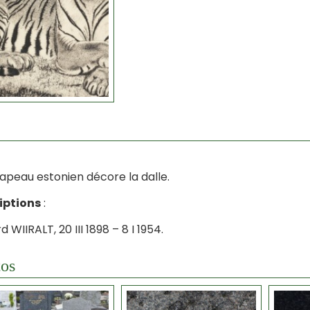
apeau estonien décore la dalle.
iptions
:
 WIIRALT, 20 III 1898 – 8 I 1954.
os