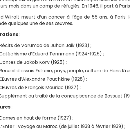
eurs mois dans un camp de réfugiés. En 1946, il part à Paris
d Wiiralt meurt d’un cancer à l’âge de 55 ans, à Paris, 
de quelques une de ses œuvres.
trations
:
Récits de Võrumaa de Juhan Jaik (1923) ;
Catéchisme d’Eduard Tennmann (1924-1925) ;
Contes de Jakob Kõrv (1925) ;
Recueil d’essais Estonie, pays, peuple, culture de Hans Kruu
Œuvres d’Alexandre Pouchkine (1928) ;
Œuvres de François Mauriac (1927) ;
Supplément au traité de la concupiscence de Bossuet (19
ures
:
Dames en haut de forme (1927) ;
L’Enfer ; Voyage au Maroc (de juillet 1938 à février 1939) ;