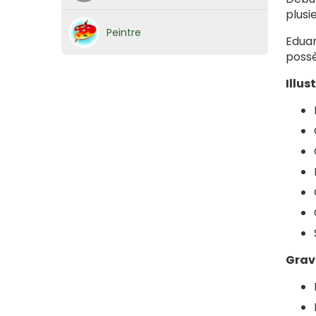
plusi
Peintre
Eduar
possè
Illus
Grav