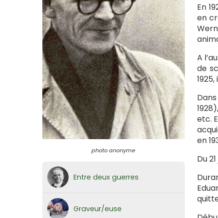
En 19
en cr
Werne
anima
A l’a
de sc
1925,
Dans 
1928)
etc. 
acqui
en 19
photo anonyme
Du 21
Duran
Entre deux guerres
Eduar
quitte
Graveur/euse
Début