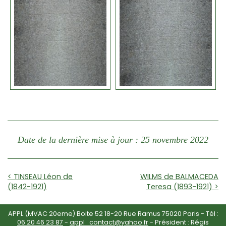
Date de la dernière mise à jour : 25 novembre 2022
< TINSEAU Léon de
WILMS de BALMACEDA
(1842-1921)
Teresa (1893-1921) >
APPL (MVAC 20eme) Boite 52 18-20 Rue Ramus 75020 Paris - Tél :
06 20 46 23 87
-
appl_contact@yahoo.fr
- Président : Régis