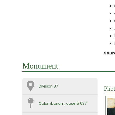
Sour
Monument
Division 87
Phot
Columbarium, case 5 637