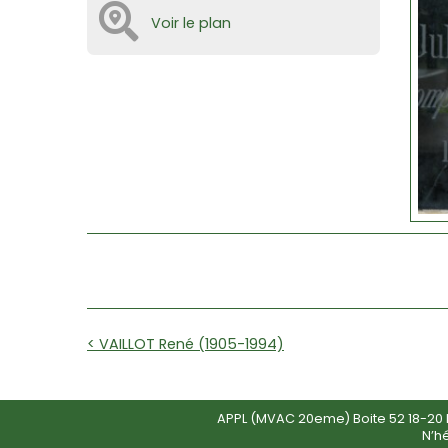
Voir le plan
< VAILLOT René (1905-1994)
APPL (MVAC 20eme) Boite 52 18-20 R
N’h