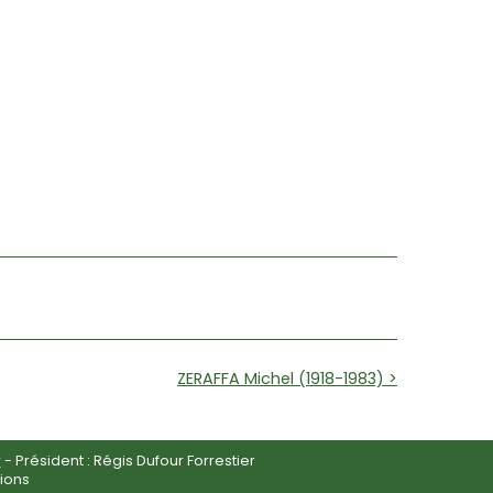
ZERAFFA Michel (1918-1983) >
r
- Président : Régis Dufour Forrestier
ions