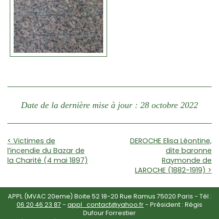
Date de la dernière mise à jour : 28 octobre 2022
< Victimes de
DEROCHE Elisa Léontine,
l’incendie du Bazar de
dite baronne
la Charité (4 mai 1897)
Raymonde de
LAROCHE (1882-1919) >
APPL (MVAC 20eme) Boite 52 18-20 Rue Ramus 75020 Paris - Tél :
06 20 46 23 87
-
appl_contact@yahoo.fr
- Président : Régis
Dufour Forrestier